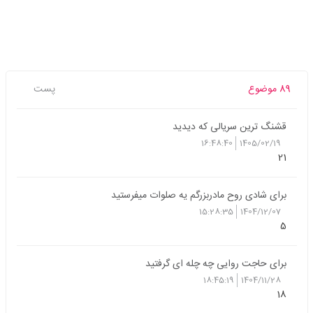
89 موضوع
پست
قشنگ ترین سریالی که دیدید
16:48:40
1405/02/19
21
برای شادی روح مادربزرگم یه صلوات میفرستید
15:28:35
1404/12/07
5
برای حاجت روایی چه چله ای گرفتید
18:45:19
1404/11/28
18