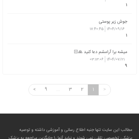
1
جوش زیر پوستی
17:40:45
1404/09/16
1
میشه برا آرامشم دعا کنید 🙏🏻
03:13:06
1404/07/21
9
<
9
...
3
2
1
>
مطالب این سایت تنها جنبه اطلاع رسانی و آموزشی داشته و توصیه
پزشکی تخصصی تلقی نمی شوند و نباید آنها را جایگزین مراجعه به پزشک