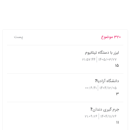
320 موضوع
پست
لیزر با دستگاه تیتانیوم
21:57:44
1405/03/27
15
دانشگاه آزادیا❓
00:19:41
1404/12/05
3
جرم گیری دندان❓
21:09:26
1404/11/26
11