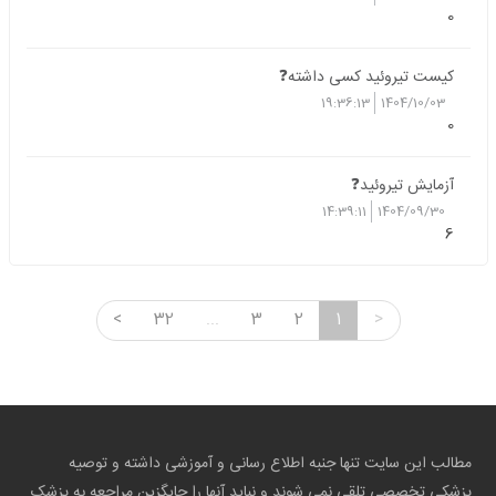
0
کیست تیروئید کسی داشته❓
19:36:13
1404/10/03
0
آزمایش تیروئید❓
14:39:11
1404/09/30
6
<
32
...
3
2
1
>
مطالب این سایت تنها جنبه اطلاع رسانی و آموزشی داشته و توصیه
پزشکی تخصصی تلقی نمی شوند و نباید آنها را جایگزین مراجعه به پزشک