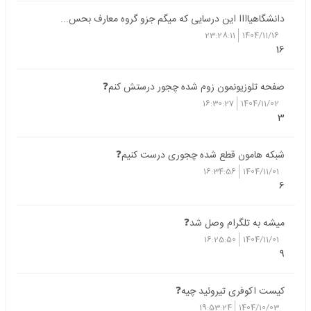
دانشگاهیاااا این درسایی که میگم جزو گروه معارف بحس...
23:28:11
1404/11/16
16
صفحه تلوزیونمون زوم شده چجور درستش کنم❓
16:30:27
1404/11/02
3
شبکه هامون قطع شده چجوری درست کنیم❓
16:34:56
1404/11/01
6
میشه به تلگرام وصل شد❓
16:25:50
1404/11/01
9
کیست اکوفری تیروئید چیه❓
19:53:24
1404/10/03