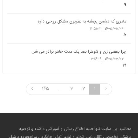
9
مادری که دشمن بچشه به نظرتون مشکل روحی داره
11:55:11
1405/05/06
5
چرا بعضی زن و شوهرا بعد یک مدت خاهر برادر می شن
13:16:19
1405/05/02
21
<
145
...
3
2
1
>
مطالب این سایت تنها جنبه اطلاع رسانی و آموزشی داشته و توصیه
پزشکی تخصصی تلقی نمی شوند و نباید آنها را جایگزین مراجعه به پزشک