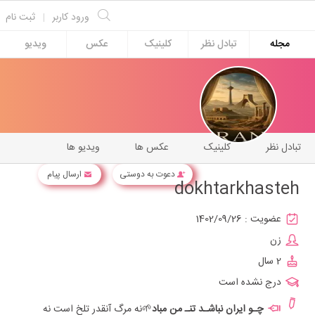
ورود کاربر
|
ثبت نام
مجله
تبادل نظر
کلینیک
عکس
ویدیو
تبادل نظر
کلینیک
عکس ها
ویدیو ها
دعوت به دوستی
ارسال پیام
dokhtarkhasteh
عضویت :
1402/09/26
زن
2 سال
درج نشده است
چـو ایران نباشـد تنـ من مباد
🌱️نه مرگ آنقدر تلخ است نه