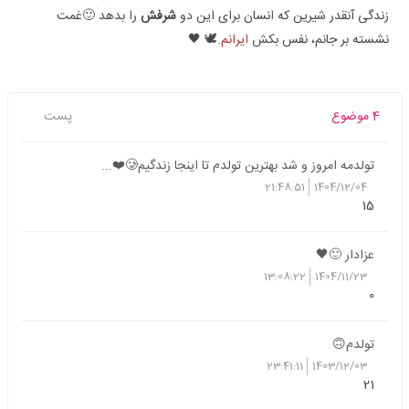
زندگی آنقدر شیرین که انسان برای این دو
شرفش
را بدهد 🙂غمت
نشسته بر جانم، نفس بکش
ایرانم
.🕊️ 🖤‏
4 موضوع
پست
تولدمه امروز و شد بهترین تولدم تا اینجا زندگیم🥲❤️...
21:48:51
1404/12/04
15
عزادار 🙂🖤
13:08:22
1404/11/23
0
تولدم🙃
23:41:11
1403/12/03
21