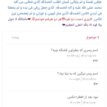
عَرَّفَنی نَفسَهُ وَ لَم یَترُکنی عُمیانَ القَلب
اَلحَمدُلله الّذی جَعَلَنی مِن اُمَّهِ
محمد صَلی الله عَلَیه وَ آله
اَلحَمدلله ِ الّذی جعلً رِزقی فی یَدِه وَ لَم یَجعَلهُ
فی اَیدی النّاس
اَلحَمدللهِ الّذی سَتَرَ عُیوبی وَ عَورَتی وَ لَم یَفضَحنی بَینَ
النّاسِ.
کاربری دست دو نفره😎هر دو نفرشم خودمم😝 ❤️
ماشاالله لا حول
ولا قوه الا بالله العلی العظیم❤️
7 موضوع
پست
اسم پسری که بنظرتون قشنگه چیه؟
22:44:05
1402/05/28
222
اسم پسر میگین که به نیلا بیاد؟
20:01:53
1402/04/01
43
مود بعد از افطار+عکس
19:00:33
1402/01/12