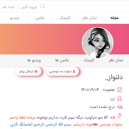
ورود کاربر
|
ثبت نام
مجله
تبادل نظر
کلینیک
عکس
ویدیو
تبادل نظر
کلینیک
عکس ها
ویدیو ها
دعوت به دوستی
ارسال پیام
دلنواز_
عضویت :
1401/09/04
زن
درج نشده است
آقا منو نترکونید دیگه سیم کارت نداریم توخونه
میشه لطفا واسم
صلوات بفرسین 🏡خونه داربشم
بسم الله الرحمن الرحیم
اَلحَمدُللهِ الّذی