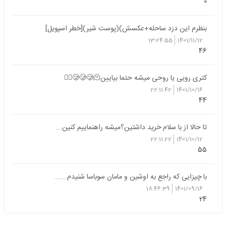
0
بنظرم این دزد ساحله+عکسش)(پوست شیر)[خطر اسپویل]
13:24:55
1401/11/12
46
کتری رویی یا روحی میشه حتما بیایین🥲🥲🥲🫠😮‍💨
22:11:42
1401/10/16
44
تا حالا از با سلام خرید داشتین؟میشه راهنماییم کنین...
22:11:22
1401/10/12
55
با چیزایی که راجع به اوشین و مامان سوباسا شنیدم......
18:46:39
1401/09/16
24