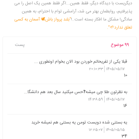
دیگریست با دیدگاه دیگر، فقط همین...اگر فقط همین یک اصل را می
پذیرفتیم، روابطمان بهتر می شد، آرامشی توام با احترام، به همین
سادگی! مشکل ما افکار بسته است..!
“بلند پرواز باش🕊 آسمان به کسی
تعلق ندارد🌱”.
99 موضوع
پست
قبلا یکی از تفریحاتم خوردن بود الان بخوام اونطوری ...
20:10:33
1405/05/17
10
به نظرتون طلا چی میشه❓️حس میکنید سال بعد هم دانشگا...
14:38:59
1405/05/17
16
یه بستنی شده دویست تومن یه بستنی هم نمیشه خرید
12:25:07
1405/05/15
34