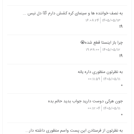
به نصف خواننده ها و سینمای کره کشش دارم 🤣 دل نیس ...
16:08:24
1405/05/13
19
چرا باز اینستا قطع شده😭
19:38:00
1405/05/12
19
به نظرتون منظوری داره یانه
00:11:59
1405/05/11
0
جون هرکی دوست دارید جواب بدید حالم بده
00:12:04
1405/05/11
0
به نظرتون از فرستادن این پست واسم منظوری داشته دار...