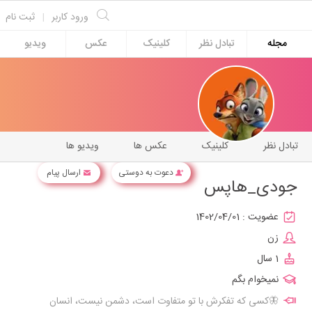
ورود کاربر
|
ثبت نام
مجله
تبادل نظر
کلینیک
عکس
ویدیو
تبادل نظر
کلینیک
عکس ها
ویدیو ها
دعوت به دوستی
ارسال پیام
جودی_هاپس
عضویت :
1402/04/01
زن
1 سال
نمیخوام بگم
🦋کسی که تفکرش با تو متفاوت است، دشمن نیست، انسان