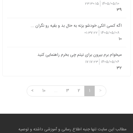
23:30:15
1405/05/10
39
اگه کسی الکی خودشو بزنه به حال بد و بقیه رو نگران ...
01:37:22
1405/05/08
10
میخوام برم بیرون برای نیتم چی بخرم راهنمایی کنید
17:17:23
1405/05/06
32
<
10
...
3
2
1
>
مطالب این سایت تنها جنبه اطلاع رسانی و آموزشی داشته و توصیه