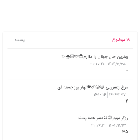
19 موضوع
پست
بهترین حال جهاان را داارم😍🫶🏻🌧️✨
22:07:40
1404/11/25
0
مرغ زعفرونی 😋🤩🍗🍽️نهار روز جمعه ای
14:12:14
1404/11/17
14
روکر مووز😍🍌دسر همه پسند
22:26:31
1404/11/13
35