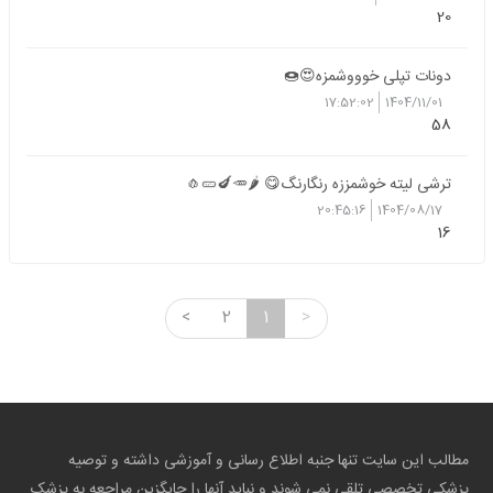
20
دونات تپلی خوووشمزه😍🍩
17:52:02
1404/11/01
58
ترشی لیته خوشمززه رنگارنگ😋 🌶️🥕🍆🥒🧄
20:45:16
1404/08/17
16
<
2
1
>
مطالب این سایت تنها جنبه اطلاع رسانی و آموزشی داشته و توصیه
پزشکی تخصصی تلقی نمی شوند و نباید آنها را جایگزین مراجعه به پزشک