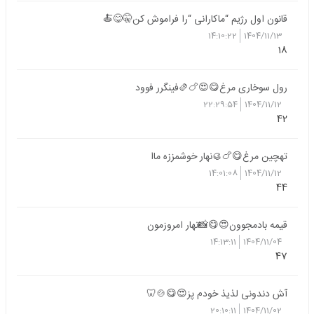
قانون اول رژیم “ماکارانی “را فراموش کن🤫😋🍝
14:10:22
1404/11/13
18
رول سوخاری مرغ😋😍🍗🫔فینگرر فوود
22:29:54
1404/11/12
42
تهچین مرغ😋🍗🥮نهار خوشمززه ماا
14:01:08
1404/11/12
44
قیمه بادمجوون😍😋📸نهار امروزمون
14:13:11
1404/11/04
47
آش دندونی لذیذ خودم پز😍😋🍲🦷
20:10:11
1404/11/02