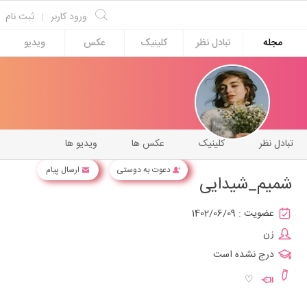
ورود کاربر
|
ثبت نام
مجله
تبادل نظر
کلینیک
عکس
ویدیو
تبادل نظر
کلینیک
عکس ها
ویدیو ها
دعوت به دوستی
ارسال پیام
شمیم_شیدایی
عضویت :
1402/06/09
زن
درج نشده است
♡