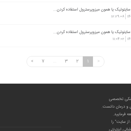
ایتوتیک یا همون میزوپرسترول استفاده کردن...
12:29:08
14
ایتوتیک یا همون میزوپرسترول استفاده کردن...
11:04:02
14
<
7
...
3
2
1
>
پزشکی تخصصی
ص و درمان دانست.
عه فرمایید.
از سایت" را
شانی اینترنتی