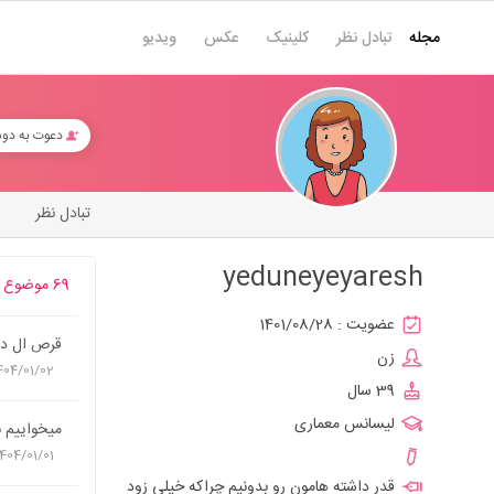
مجله
تبادل نظر
کلینیک
عکس
ویدیو
دعوت به دو
تبادل نظر
yeduneyeyaresh
69 موضوع
عضویت :
1401/08/28
قرص ال دی 
زن
404/01/02
39 سال
لیسانس معماری
میخواییم ب
1404/01/01
قدر داشته هامون رو بدونیم چراکه خیلی زود