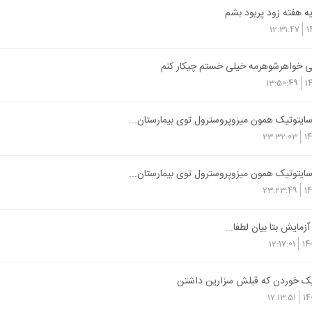
یه هفته زود پریود بشم
12:31:47
1
ی خواهرشوهرمه خیلی خستم چیکار کنم
13:50:49
1
سایتوتیک همون میزوپروسترول توی بیمارستان...
23:32:03
1
سایتوتیک همون میزوپروسترول توی بیمارستان...
23:23:49
1
زمایش بتا بیان لطفا...
12:17:01
14
تیک خوردن‌ که قبلش سزارین داشتن
17:13:51
14