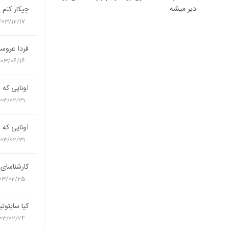
دیر میشه
چیکار کنم 
403/12/17
فردا عروس
403/06/16
اونایی که 
403/02/31
اونایی که 
403/02/31
کارشناسای آ
03/02/25
کیا سایتو
03/02/24