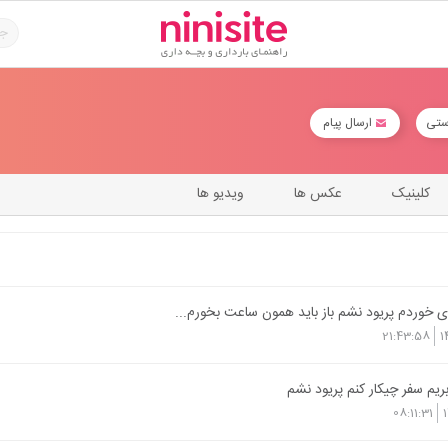
ستی
ارسال پیام
کلینیک
عکس ها
ویدیو ها
خوردم پریود نشم باز باید همون ساعت بخورم...
21:43:58
1
ریم سفر چیکار کنم پریود نشم
08:11:31