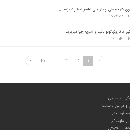
تون کار خیاطی و طراحی لباسو استارت بزنم ...
15:36:55
14
 ماکارونیاتونو بگید و ادویه چیا میریزید...
16:18:40
14
<
40
...
3
2
1
>
پزشکی تخصصی
ص و درمان دانست.
عه فرمایید.
از سایت" را
شانی اینترنتی