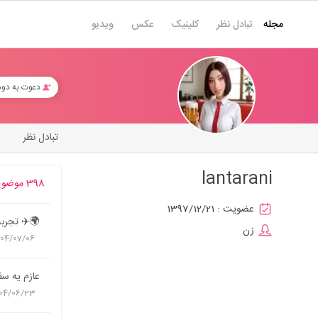
مجله
تبادل نظر
کلینیک
عکس
ویدیو
دعوت به دو
تبادل نظر
lantarani
398 موضوع
عضویت :
1397/12/21
🌍✈️ تجربه 
زن
404/07/06
عازم یه سف
04/06/23