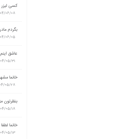
کسی لیزر ب
04/06/08
بگردم مادرب
04/06/05
عاشق اینم
404/05/31
خانما مشه
04/05/28
بنظرتون مژ
404/05/18
خانما لطفا 
404/05/13