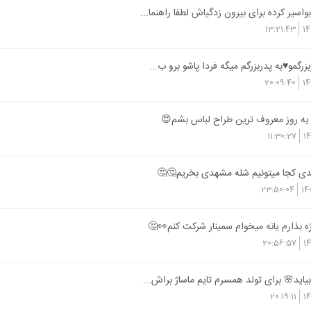
واسیر کرده برای بیرون زدگیاش لطفا راهنما...
13:21:43
14
زرگمو♥️به پدربزرگم میگه فردا پاشو برو ب...
20:09:40
14
 یه روز معروف ترین طراح لباس بشم😍
11:30:27
1
دی کجا میتونیم شله مشهدی بخریم🤔🤔
23:50:04
14
ه بذارم یانه میخوام سمینار شرکت کنم👀🤔
20:56:57
1
بیاید🌸 برای تولد همسرم تایم ماساژ براش...
20:19:11
1