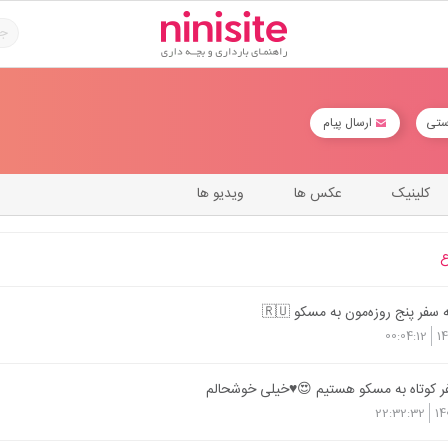
ستی
ارسال پیام
کلینیک
عکس ها
ویدیو ها
سفر پنج روزه‌مون به مسکو 🇷🇺
00:04:12
1
ر کوتاه به مسکو هستیم 😍♥️خیلی خوشحالم
22:32:32
14