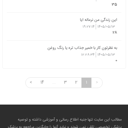
35
این زندگی من نرماله ایا
19:27:14
1405/05/13
28
به نظرتون کار با خمیر جذاب تره یا رنگ روغن
12:28:34
1405/05/13
0
<
14
...
3
2
1
>
مطالب این سایت تنها جنبه اطلاع رسانی و آموزشی داشته و توصیه
پزشکی تخصصی تلقی نمی شوند و نباید آنها را جایگزین مراجعه به پزشک