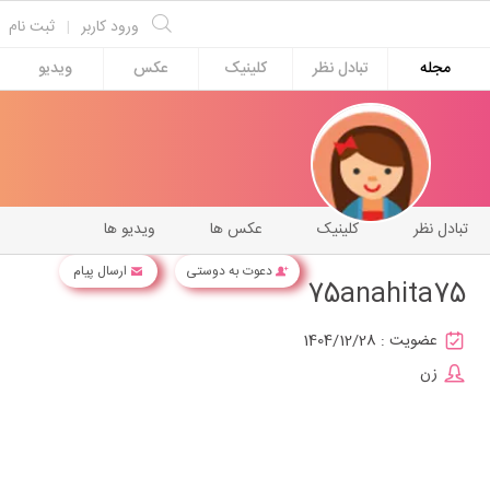
ورود کاربر
|
ثبت نام
مجله
تبادل نظر
کلینیک
عکس
ویدیو
تبادل نظر
کلینیک
عکس ها
ویدیو ها
دعوت به دوستی
ارسال پیام
75anahita75
عضویت :
1404/12/28
زن