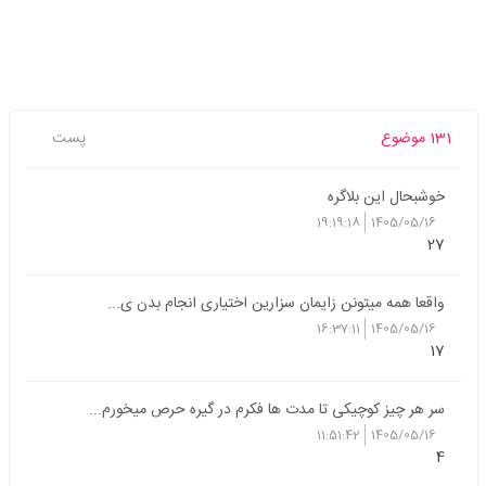
131 موضوع
پست
خوشبحال این بلاگره
19:19:18
1405/05/16
27
واقعا همه میتونن زایمان سزارین اختیاری انجام بدن ی...
16:37:11
1405/05/16
17
سر هر چیز کوچیکی تا مدت ها فکرم در گیره حرص میخورم...
11:51:42
1405/05/16
4