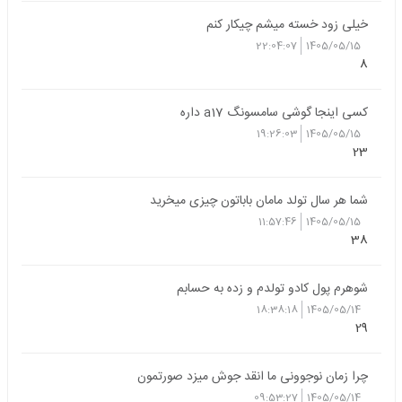
خیلی زود خسته میشم چیکار کنم
22:04:07
1405/05/15
8
کسی اینجا گوشی سامسونگ a17 داره
19:26:03
1405/05/15
23
شما هر سال تولد مامان باباتون چیزی میخرید
11:57:46
1405/05/15
38
شوهرم پول کادو تولدم و زده به حسابم
18:38:18
1405/05/14
29
چرا زمان نوجوونی ما انقد جوش میزد صورتمون
09:53:27
1405/05/14