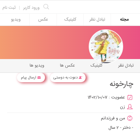
ورود کاربر
|
ثبت نام
مجله
تبادل نظر
کلینیک
عکس
ویدیو
تبادل نظر
کلینیک
عکس ها
ویدیو ها
دعوت به دوستی
ارسال پیام
چارخونه
عضویت :
1402/10/07
زن
من و فرزندانم
- دختر - 2 سال