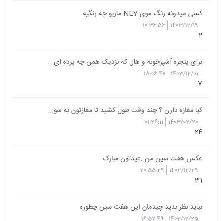
کسی میدونه رنگ موی NE7 ماریو چه رنگیه
10:36:56
1403/12/19
2
برای پنجره آشپزخونه و هال که نزدیک همن چه پرده ای...
18:06:47
1403/12/01
7
کیا مغازه دارن ؟ چند وقت طول کشید تا مغازتون به سو...
01:26:11
1403/02/20
24
عکس هفت سین من .عیدتون مبارک
20:55:29
1402/12/29
31
بیاید نظر بدید چیدمان این هفت سین چطوره
16:57:49
1402/12/25