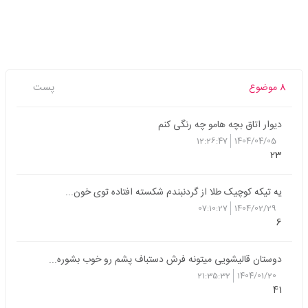
8 موضوع
پست
دیوار اتاق بچه هامو چه رنگی کنم
12:26:47
1404/04/05
23
یه تیکه کوچیک طلا از گردنبندم شکسته افتاده توی خون...
07:10:27
1404/02/29
6
دوستان قالیشویی میتونه فرش دستباف پشم رو خوب بشوره...
21:35:32
1404/01/20
41