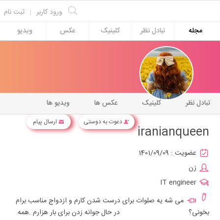
ورود کاربر
|
ثبت نام
مجله
تبادل نظر
کلینیک
عکس
ویدیو
تبادل نظر
کلینیک
عکس ها
ویدیو ها
دعوت به دوستی
ارسال پیام
iranianqueen
عضویت :
1401/09/09
زن
IT engineer
می شه یه صلوات برای درست شدن کارم و ازدواج مناسب برام
بخونی؟ در حال جوانه زدن برای بار هزارم .همه