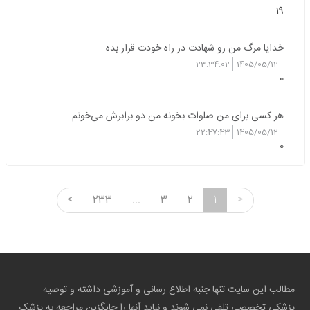
19
خدایا مرگ من رو شهادت در راه خودت قرار بده
23:34:02
1405/05/12
0
هر کسی برای من صلوات بخونه من دو برابرش می‌خونم
22:47:43
1405/05/12
0
<
233
...
3
2
1
>
مطالب این سایت تنها جنبه اطلاع رسانی و آموزشی داشته و توصیه
پزشکی تخصصی تلقی نمی شوند و نباید آنها را جایگزین مراجعه به پزشک