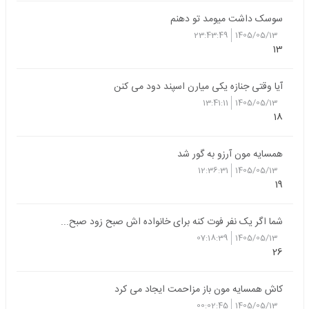
سوسک داشت میومد تو دهنم
23:43:49
1405/05/13
13
آیا وقتی جنازه یکی میارن اسپند دود می کنن
13:41:11
1405/05/13
18
همسایه مون آرزو به گور شد
12:36:31
1405/05/13
19
شما اگر یک نفر فوت کنه برای خانواده اش صبح زود صبح...
07:18:39
1405/05/13
26
کاش همسایه مون باز مزاحمت ایجاد می کرد
00:02:45
1405/05/13