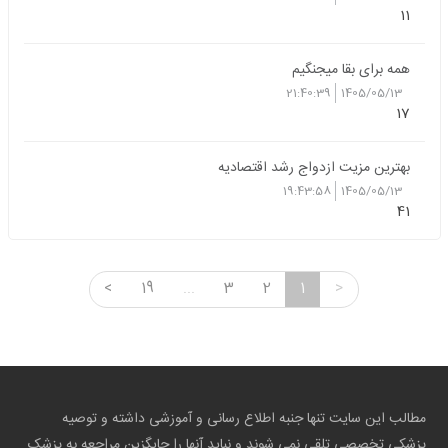
11
همه برای بقا میجنگیم
21:40:39
1405/05/13
17
بهترین مزیت ازدواج رشد اقتصادیه
19:43:58
1405/05/13
41
<
19
...
3
2
1
>
مطالب این سایت تنها جنبه اطلاع رسانی و آموزشی داشته و توصیه
پزشکی تخصصی تلقی نمی شوند و نباید آنها را جایگزین مراجعه به پزشک