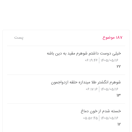
187 موضوع
پست
خیلی دوست داشتم شوهرم مقید به دین باشه
06:19:46
1405/05/16
22
شوهرم انگشتر طلا میندازه حلقه ازدواجمون
06:17:16
1405/05/16
13
خسته شدم از خون دماغ
05:52:45
1405/05/16
12