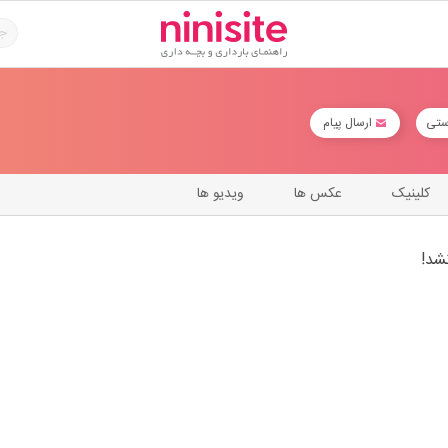
ستی
ارسال پیام
کلینیک
عکس ها
ویدیو ها
شد!