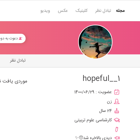
مجله
تبادل نظر
کلینیک
عکس
ویدیو
دعوت به دو
تبادل نظر
hopeful__1
موردی یافت ن
عضویت :
1400/06/29
زن
24 سال
کارشناسی علوم تربیتی
دیدی بالاخره شد🥺✨