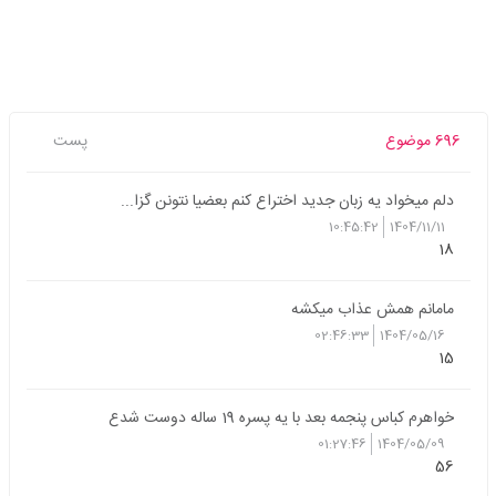
696 موضوع
پست
دلم میخواد یه زبان جدید اختراع کنم بعضیا نتونن گزا...
10:45:42
1404/11/11
18
مامانم همش عذاب میکشه
02:46:33
1404/05/16
15
خواهرم کباس پنجمه بعد با یه پسره 19 ساله دوست شدع
01:27:46
1404/05/09
56