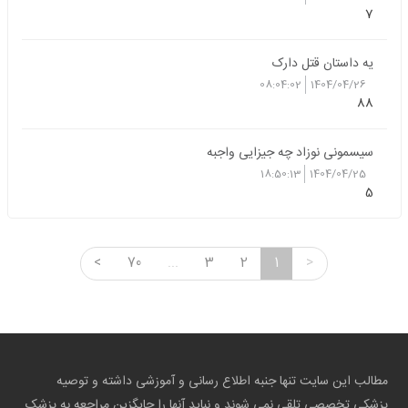
7
یه داستان قتل دارک
08:04:02
1404/04/26
88
سیسمونی نوزاد چه جیزایی واجبه
18:50:13
1404/04/25
5
<
70
...
3
2
1
>
مطالب این سایت تنها جنبه اطلاع رسانی و آموزشی داشته و توصیه
پزشکی تخصصی تلقی نمی شوند و نباید آنها را جایگزین مراجعه به پزشک