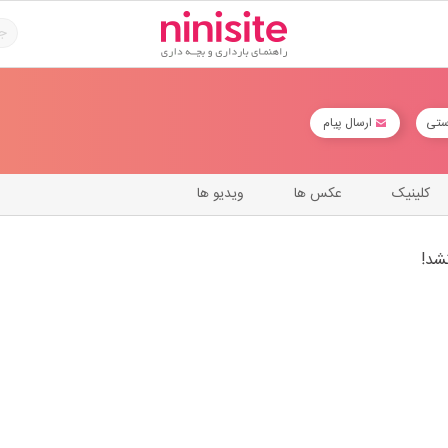
ستی
ارسال پیام
کلینیک
عکس ها
ویدیو ها
شد!