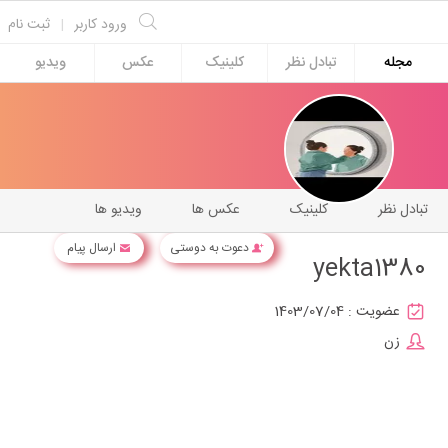
ورود کاربر
|
ثبت نام
مجله
تبادل نظر
کلینیک
عکس
ویدیو
تبادل نظر
کلینیک
عکس ها
ویدیو ها
دعوت به دوستی
ارسال پیام
yekta1380
عضویت :
1403/07/04
زن