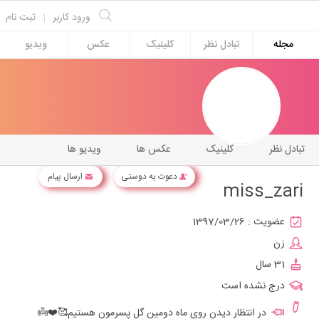
ورود کاربر
|
ثبت نام
مجله
تبادل نظر
کلینیک
عکس
ویدیو
تبادل نظر
کلینیک
عکس ها
ویدیو ها
دعوت به دوستی
ارسال پیام
miss_zari
عضویت :
1397/03/26
زن
31 سال
درج نشده است
در انتظار دیدن روی ماه دومین گل پسرمون هستیم🥰❤️👼