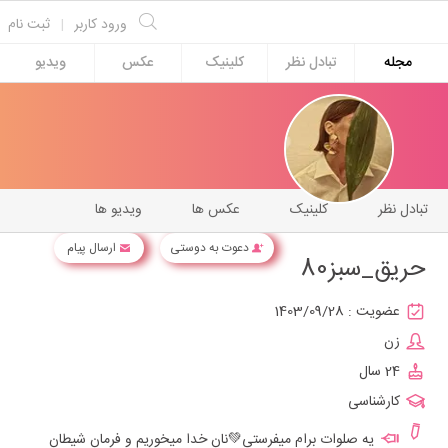
ورود کاربر
|
ثبت نام
مجله
تبادل نظر
کلینیک
عکس
ویدیو
تبادل نظر
کلینیک
عکس ها
ویدیو ها
دعوت به دوستی
ارسال پیام
حریق_سبز80
عضویت :
1403/09/28
زن
24 سال
کارشناسی
یه صلوات برام میفرستی💚نان خدا میخوریم و فرمان شیطان