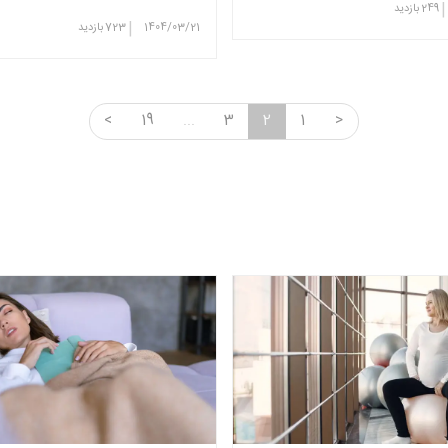
|
249
بازدید
|
1404/03/21
723
بازدید
<
19
...
3
2
1
>