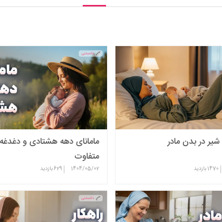
 شیر در بدن مادر
مامانای دهه هشتادی و دغدغه
متفاوت
|
|
1470
بازدید
1404/05/02
629
بازدید