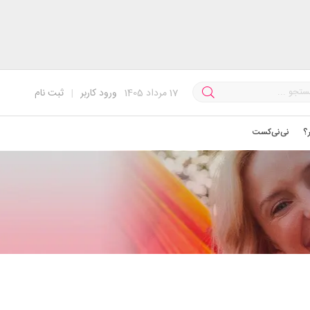
17
مرداد 1405
ورود کاربر
|
ثبت نام
؟
نی‌نی‌کست