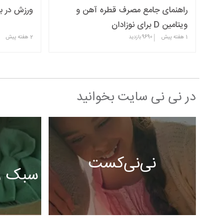
راهنمای جامع مصرف قطره آهن و
ورزش در با
ویتامین D برای نوزادان
|
1 هفته پیش
9690
بازدید
2 هفته پیش
در نی نی سایت بخوانید
نی‌نی‌کست
سبک ز