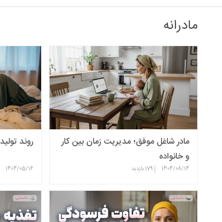
مادرانه
مادر شاغل موفق؛ مدیریت زمان بین کار
روند تولید
و خانواده
|
1404/08/14
179
بازدید
1404/05/16