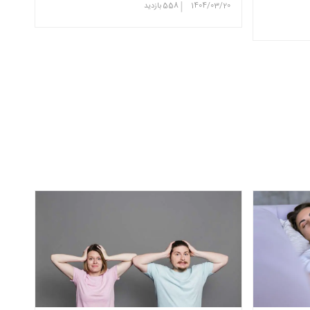
|
1404/03/20
558
بازدید