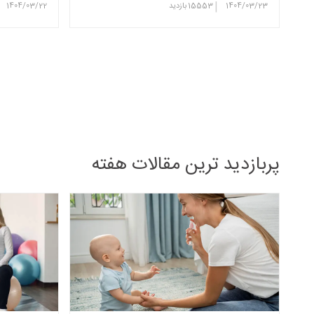
|
1404/03/23
15553
بازدید
1404/03/22
پربازدید ترین مقالات هفته