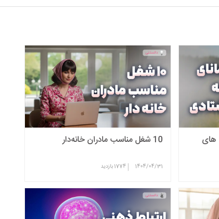
 های
10 شغل مناسب مادران خانه‌دار
|
1404/04/31
1774
بازدید