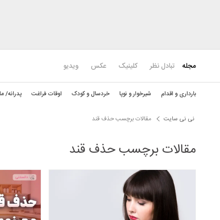
مجله
تبادل نظر
کلینیک
عکس
ویدیو
بارداری و اقدام
شیرخوار و نوپا
خردسال و کودک
اوقات فراغت
پدرانه/ ما
نی نی سایت
مقالات برچسب حذف قند
مقالات برچسب حذف قند