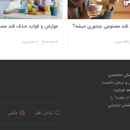
 قند مصنوعی چجوری میشه؟
عوارض و فواید حذف قند مص
|
|
894
بازدید
1403/06/06
2310
بازدید
پزشکی تخصصی
ص و درمان دانست.
عه فرمایید.
از سایت" را
شانی اینترنتی
تبادل نظر
عکس