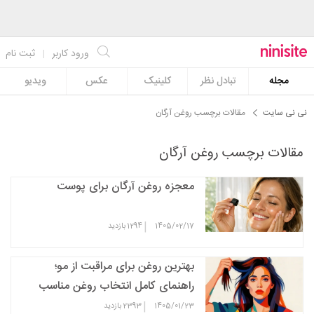
ورود کاربر
|
ثبت نام
مجله
تبادل نظر
کلینیک
عکس
ویدیو
نی نی سایت
مقالات برچسب روغن آرگان
مقالات برچسب روغن آرگان
معجزه روغن آرگان برای پوست
|
1405/02/17
1294
بازدید
بهترین روغن برای مراقبت از مو؛
راهنمای کامل انتخاب روغن مناسب
برای تقویت موها
|
1405/01/23
2393
بازدید