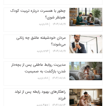
چطور با همسرت درباره تربیت کودک
هم‌نظر شوی؟
|
1404/08/19
88
بازدید
مردان خودشیفته عاشق چه زنانی
می‌شوند؟
|
1404/08/19
1276
بازدید
مدیریت روابط عاطفی پس از بچه‌دار
شدن؛ بازگشت به صمیمیت
|
1404/08/18
188
بازدید
راهکارهای بهبود رابطه پس از تولد
فرزند
|
1404/08/14
457
بازدید