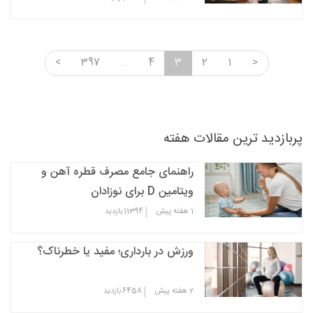
<
397
...
4
3
2
1
>
پربازدید ترین مقالات هفته
راهنمای جامع مصرف قطره آهن و
ویتامین D برای نوزادان
|
1 هفته پیش
11394
بازدید
ورزش در بارداری؛ مفید یا خطرناک؟
|
2 هفته پیش
6458
بازدید