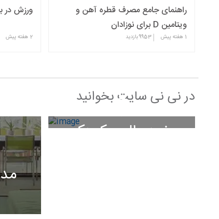
راهنمای جامع مصرف قطره آهن و
ورزش در با
ویتامین D برای نوزادان
|
1 هفته پیش
9953
بازدید
2 هفته پیش
در نی نی سایت بخوانید
خردسال و کودک
مد 