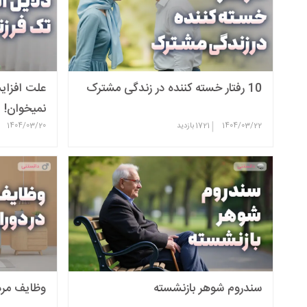
10 رفتار خسته کننده در زندگی مشترک
علت افزایش
نمیخوان!
|
1404/03/22
1721
بازدید
1404/03/20
سندروم شوهر بازنشسته
وظایف مردا