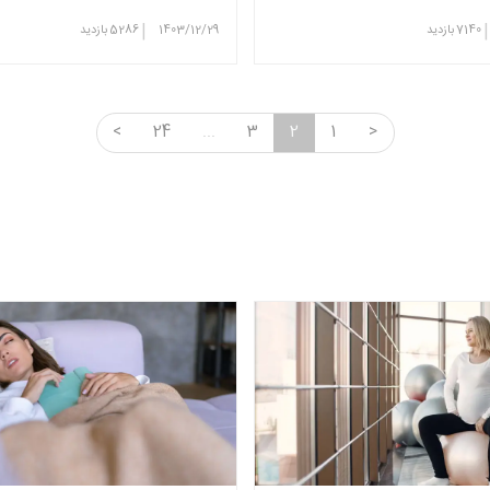
|
|
7140
بازدید
1403/12/29
5286
بازدید
<
24
...
3
2
1
>