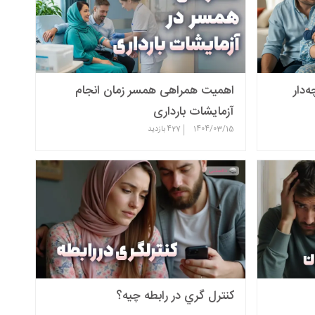
‌دار
اهمیت همراهی همسر زمان انجام
آزمایشات بارداری
|
1404/03/15
427
بازدید
كنترل گري در رابطه چيه؟