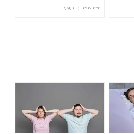
|
1403/12/22
1221
بازدید