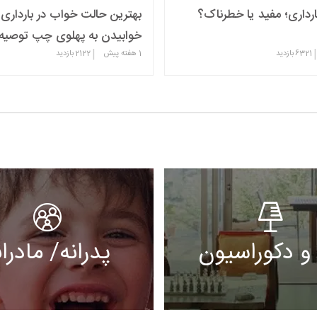
رداری؛ مفید یا خطرناک؟
بهترین حالت خواب در بارداری؛
خوابیدن به پهلوی چپ توصیه
|
|
6321
بازدید
1 هفته پیش
2122
بازدید
و دکوراسیون
پدرانه/ مادران