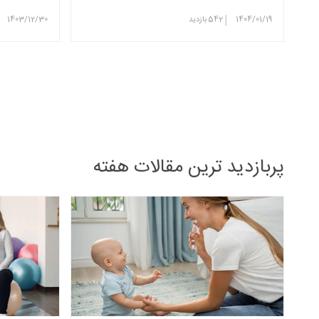
|
1404/01/19
542
بازدید
1403/12/30
پربازدید ترین مقالات هفته