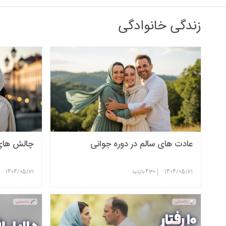
زندگی خانوادگی
عادت های سالم در دوره جوانی
چالش های 
|
1404/05/21
430
بازدید
1404/05/21