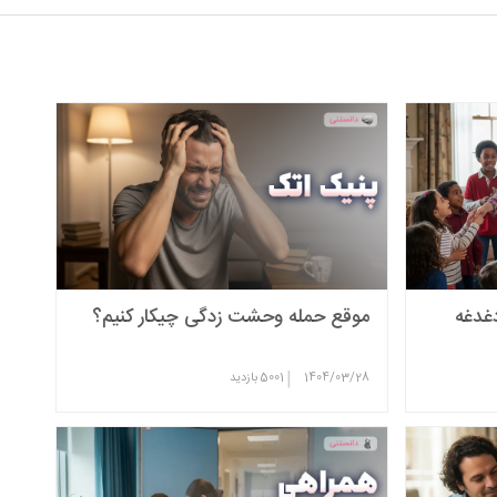
دغدغه
موقع حمله وحشت زدگی چیکار کنیم؟
|
1404/03/28
5001
بازدید