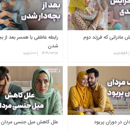
 مادرانی که فرزند دوم
رابطه عاطفی با همسر بعد از بچه
شدن
|
|
558
بازدید
1404/03/17
1000
بازدید
ن در دوران پریود
علل کاهش میل جنسی مردان