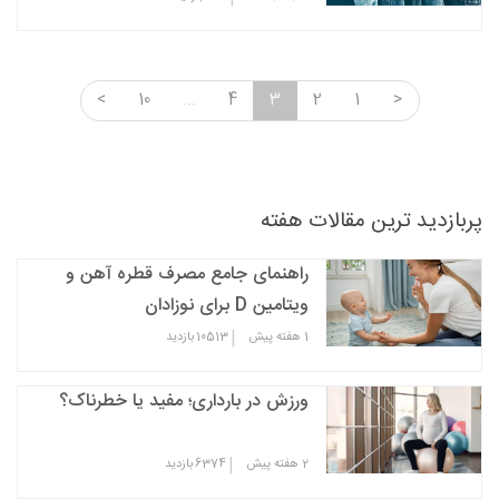
<
10
...
4
3
2
1
>
پربازدید ترین مقالات هفته
راهنمای جامع مصرف قطره آهن و
ویتامین D برای نوزادان
|
1 هفته پیش
10513
بازدید
ورزش در بارداری؛ مفید یا خطرناک؟
|
2 هفته پیش
6374
بازدید