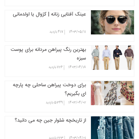
عینک آفتابی زنانه | کژوال یا اولدمانی
|
1403/05/11
417
بازدید
بهترین رنگ پیراهن مردانه برای پوست
سبزه
|
1403/04/18
726
بازدید
برای دوخت پیراهن ساحلی چه پارچه
ای بگیریم؟
|
1403/04/02
5349
بازدید
از تاریخچه شلوار جین چه می دانید؟
|
1403/04/01
223
بازدید