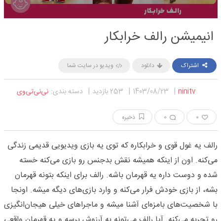
انیمیشن رالف خرابکار
اشتراک
دانلود
ویدیو در سایت شما
فیس بوک
ninitv
|
1403/08/23
|
253 بازدید
|
دسته بندی:
نی‌نی‌تی‌وی
گوگل پلاس
تلگرام
0
0
ذخیره
رالف یه غول قوی و خرابکاره که توی یه بازی ویدیویی قدیمی زندگی
می‌کنه. اون از اینکه همیشه نقش بدجنس رو بازی می‌کنه خسته
شده و دوست داره یه قهرمان باشه. رالف برای اینکه بتونه قهرمان
بشه، از بازی خودش فرار می‌کنه و وارد بازی‌های دیگه میشه. اونجا
با شخصیت‌های بامزه‌ای آشنا میشه و ماجراهای خیلی هیجان‌انگیزی
رو تجربه می‌کنه. آیا رالف می‌تونه به آرزوش برسه و یه قهرمان واقعی