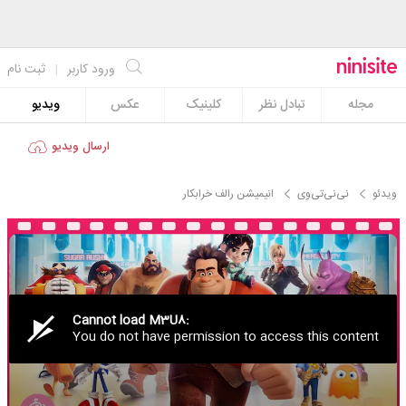
ورود کاربر
|
ثبت نام
مجله
تبادل نظر
کلینیک
عکس
ویدیو
ویدیو
ارسال ویدیو
ویدئو
نی‌نی‌تی‌وی
انیمیشن رالف خرابکار
Cannot load M3U8:
You do not have permission to access this content