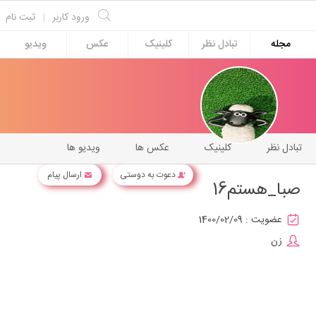
ورود کاربر
|
ثبت نام
مجله
تبادل نظر
کلینیک
عکس
ویدیو
تبادل نظر
کلینیک
عکس ها
ویدیو ها
دعوت به دوستی
ارسال پیام
صبا_هستم16
عضویت :
1400/02/09
زن