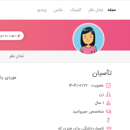
مجله
تبادل نظر
کلینیک
عکس
ویدیو
دعوت به دو
تبادل نظر
تآسیان
موردی یا
عضویت :
1404/02/22
زن
1 سال
متخصص صبروامید
تاسیان؛دلتنگی برای چیزی که