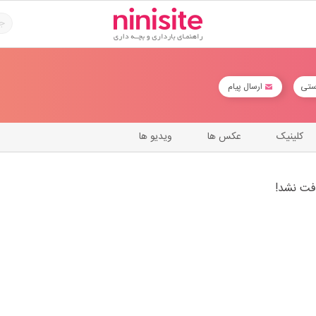
ستی
ارسال پیام
کلینیک
عکس ها
ویدیو ها
فت نشد!