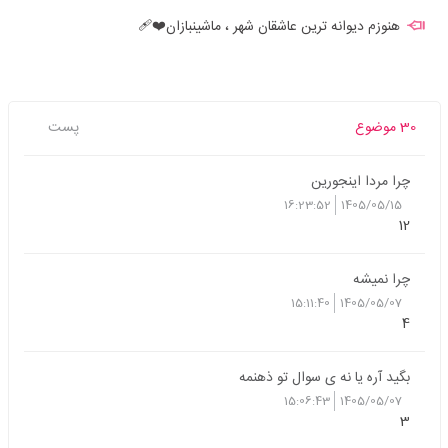
هنوزم دیوانه ترین عاشقان شهر ، ماشینبازان❤️‍🩹
30 موضوع
پست
چرا مردا اینجورین
16:23:52
1405/05/15
12
چرا نمیشه
15:11:40
1405/05/07
4
بگید آره یا نه ی سوال تو ذهنمه
15:06:43
1405/05/07
3