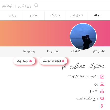
ورود کاربر
|
ثبت نام
مجله
تبادل نظر
کلینیک
عکس
ویدیو
تبادل نظر
کلینیک
عکس ها
ویدیو ها
دعوت به دوستی
ارسال پیام
دخترک_غمگین_ام
عضویت :
1403/01/06
زن
16 سال
درج نشده است