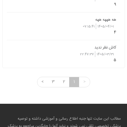
9
هه هههه ههه
07:15:41
1405/04/01
4
کاش نظر ندید
22:47:37
1405/03/31
5
<
3
2
1
>
مطالب این سایت تنها جنبه اطلاع رسانی و آموزشی داشته و توصیه
پزشکی تخصصی تلقی نمی شوند و نباید آنها را جایگزین مراجعه به پزشک