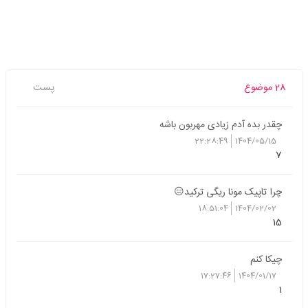
28 موضوع
پست
چقدر بده آدم زیادی مهربون باشه
22:28:49
1404/05/15
7
چرا تاپیک مونا ریگی ترکید😑
18:51:04
1404/02/02
15
چیکا کنم
17:27:46
1404/01/17
1