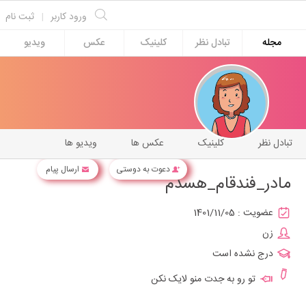
ورود کاربر
|
ثبت نام
مجله
تبادل نظر
کلینیک
عکس
ویدیو
تبادل نظر
کلینیک
عکس ها
ویدیو ها
دعوت به دوستی
ارسال پیام
مادر_فندقام_هسدم
عضویت :
1401/11/05
زن
درج نشده است
تو رو به جدت منو لایک نکن