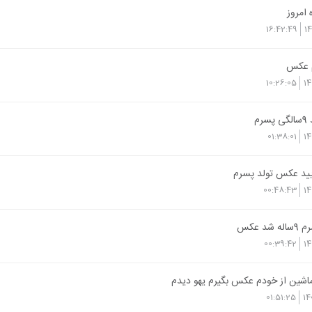
امروز
16:42:49
1
م عکس
10:26:05
14
رم
01:38:01
14
ایید عکس تولد پسرم
00:48:43
14
د عکس
00:39:42
14
ماشین از خودم عکس بگیرم یهو دیدم
01:51:25
14