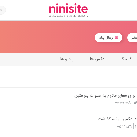
ستی
ارسال پیام
کلینیک
عکس ها
ویدیو ها
برای شفای مادرم یه صلوات بفرستین
05:37:58
1
 ها عکس میشه گذاشت
05:39:29
1