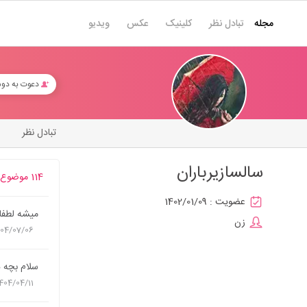
مجله
تبادل نظر
کلینیک
عکس
ویدیو
دعوت به دو
تبادل نظر
سالسازیرباران
114 موضوع
عضویت :
1402/01/09
میشه لطفا 
زن
404/07/06
سلام بچه
404/04/11