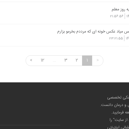
روز معلم
21:56:56
1
س میاد عکس خونه ای که مرددم بخرمو بزارم
23:21:55
1
<
12
...
3
2
1
>
پزشکی تخصصی
ص و درمان دانست.
عه فرمایید.
از سایت" را
شانی اینترنتی