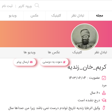
ورود کاربر
|
ثبت نام
مجله
تبادل نظر
کلینیک
عکس
ویدیو
تبادل نظر
کلینیک
عکس ها
ویدیو ها
دعوت به دوستی
ارسال پیام
کریم_خان_زندیه
عضویت :
1403/06/04
مرد
60 سال
درج نشده است
وکیل الرعایا زندیه تاریخ تولدم درست نمی باشد زیرا من صداها سال