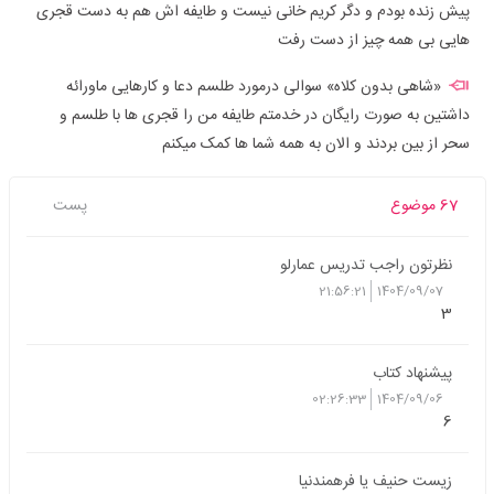
پیش زنده بودم و دگر کریم خانی نیست و طایفه اش هم به دست قجری
هایی بی همه چیز از دست رفت
«شاهی بدون کلاه» سوالی درمورد طلسم دعا و کارهایی ماورائه
داشتین به صورت رایگان در خدمتم طایفه من را قجری ها با طلسم و
سحر از بین بردند و الان به همه شما ها کمک میکنم
67 موضوع
پست
نظرتون راجب تدریس عمارلو
21:56:21
1404/09/07
3
پیشنهاد کتاب
02:26:33
1404/09/06
6
زیست حنیف یا فرهمندنیا