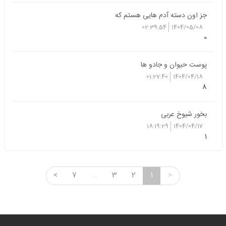
جز اون دسته آدم هایی هستم که
02:39:54
1404/05/08
0
پوست حیوان و جادو ها
01:27:40
1404/04/18
8
بخور شیوخ عربی
18:19:29
1404/04/17
1
<
7
...
3
2
1
>