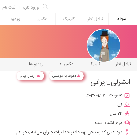
ورود کاربر
|
ثبت نام
مجله
تبادل نظر
کلینیک
عکس
ویدیو
تبادل نظر
کلینیک
عکس ها
ویدیو ها
دعوت به دوستی
ارسال پیام
انشرلی_ایرانی
عضویت :
1403/01/17
زن
24 سال
درج نشده است
درد هایی که به ناحق بهم دادیو خدا برات جبران می‌کنه .نخواهم