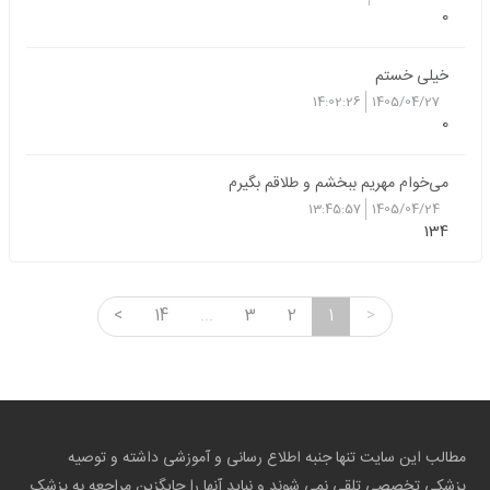
0
خیلی خستم
14:02:26
1405/04/27
0
می‌خوام مهریم ببخشم و طلاقم بگیرم
13:45:57
1405/04/24
134
<
14
...
3
2
1
>
مطالب این سایت تنها جنبه اطلاع رسانی و آموزشی داشته و توصیه
پزشکی تخصصی تلقی نمی شوند و نباید آنها را جایگزین مراجعه به پزشک