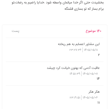
بخشیدت حتی اگر خدا میانمان واسطه شود .خدایا راضیم به رضات،تو
برام بساز که تو بسازی قشنگه
140 موضوع
پست
این مشاور اعصابم به هم ریخته
23:27:36
1405/05/11
2
عاقبت آدمی که بهتون خیانت کرد چیشد
14:51:39
1405/05/07
14
هکر هکر
23:19:51
1405/05/06
11