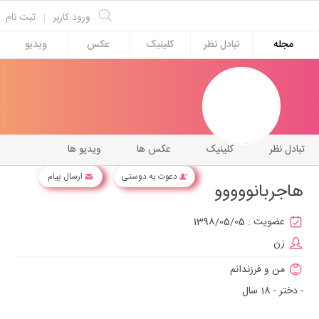
ورود کاربر
|
ثبت نام
مجله
تبادل نظر
کلینیک
عکس
ویدیو
تبادل نظر
کلینیک
عکس ها
ویدیو ها
دعوت به دوستی
ارسال پیام
هاجربانووووو
عضویت :
1398/05/05
زن
من و فرزندانم
- دختر - 18 سال