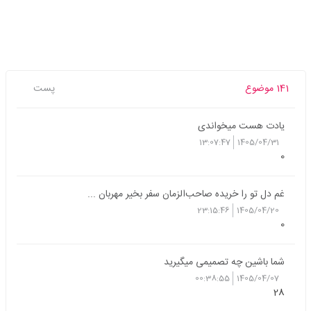
141 موضوع
پست
یادت هست میخواندی
13:07:47
1405/04/31
0
غم دل تو را خریده صاحب‌الزمان سفر بخیر مهربان ...
23:15:46
1405/04/20
0
شما باشین چه تصمیمی میگیرید
00:38:55
1405/04/07
28