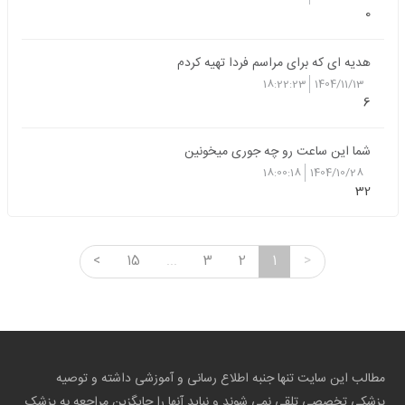
0
هدیه ای که برای مراسم فردا تهیه کردم
18:22:23
1404/11/13
6
شما این ساعت رو چه جوری میخونین
18:00:18
1404/10/28
32
<
15
...
3
2
1
>
مطالب این سایت تنها جنبه اطلاع رسانی و آموزشی داشته و توصیه
پزشکی تخصصی تلقی نمی شوند و نباید آنها را جایگزین مراجعه به پزشک