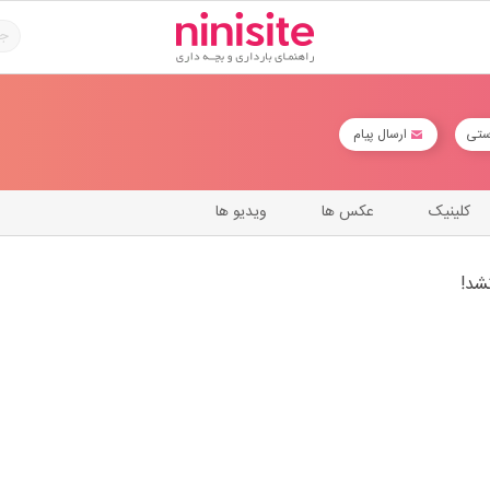
ستی
ارسال پیام
کلینیک
عکس ها
ویدیو ها
شد!