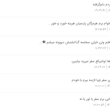
دم دلم‌گرفته
09:29:40
1
وام برم هرمزگان پارسیان هرینه خورد و خور...
17:25:59
رفتم ولی خیلی سختمه گذاتشنش دیوونه میشم �...
11:33:23
ا اوناییکع سفر میرید بیایین
18:29:22
1
 سفر چیا لازمه ببرم با خودم
01:00:00
14
یی برم سفر با تور یا نه
21:20:59
14