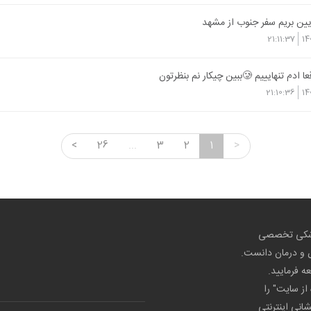
یین بریم سفر جنوب از مشهد
21:11:37
14
ایییم 🥲ببین چیکار نم بنظرتون
21:10:36
14
<
26
...
3
2
1
>
پزشکی تخصصی
ص و درمان دانست.
عه فرمایید.
از سایت" را
شانی اینترنتی