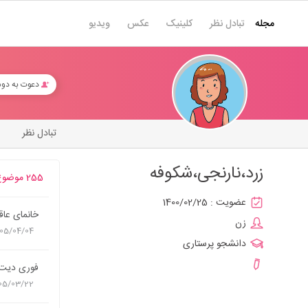
مجله
تبادل نظر
کلینیک
عکس
ویدیو
دعوت به دو
تبادل نظر
زرد،نارنجی،شکوفه
255 موضوع
عضویت :
1400/02/25
خانمای عاق
زن
05/04/04
دانشجو پرستاری
فوری دیت 
05/03/22