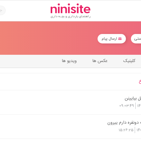
ستی
ارسال پیام
کلینیک
عکس ها
ویدیو ها
ل بیایینن
09:03:49
14
دونفره دارم ییرون
15:26:25
14