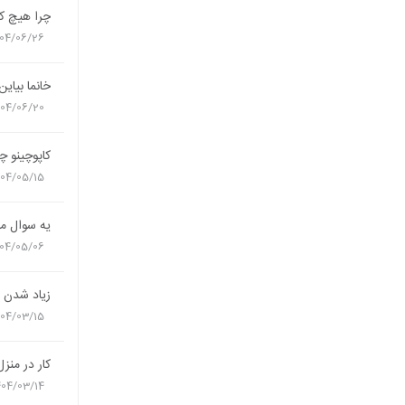
چرا هیچ ک
04/06/26
خانما بیاین
404/06/20
کاپوچینو چ
404/05/15
یه سوال مه
04/05/06
زیاد شدن ا
404/03/15
کار در منزل
404/03/14