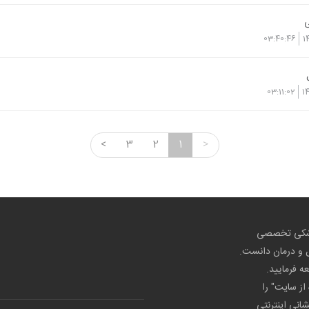
ی
03:40:46
1
03:11:02
1
<
3
2
1
>
پزشکی تخصصی
ص و درمان دانست.
عه فرمایید.
از سایت" را
شانی اینترنتی