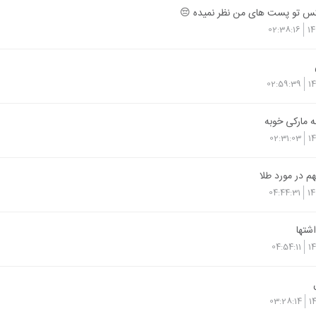
س تو پست های من نظر نمیده 😔
02:38:16
14
02:59:39
1
ه مارکی خوبه
02:31:03
1
م در مورد طلا
04:44:31
14
شتها
04:54:11
1
03:28:14
1