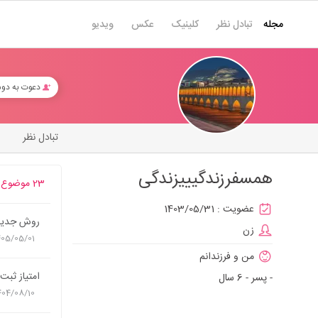
مجله
تبادل نظر
کلینیک
عکس
ویدیو
دعوت به دو
تبادل نظر
همسفرزندگیییزندگی
23 موضوع
عضویت :
1403/05/31
روش جدید 
زن
405/05/01
من و فرزندانم
امتیاز ثبت
- پسر - 6 سال
404/08/10