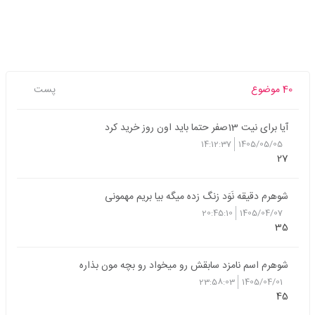
40 موضوع
پست
آیا برای نیت 13صفر حتما باید اون روز خرید کرد
14:12:37
1405/05/05
27
شوهرم دقیقه نَوَد زنگ زده میگه بیا بریم مهمونی
20:45:10
1405/04/07
35
شوهرم اسم نامزد سابقش رو میخواد رو بچه مون بذاره
23:58:03
1405/04/01
45