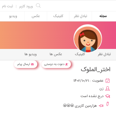
ورود کاربر
|
ثبت نام
مجله
تبادل نظر
کلینیک
عکس
ویدیو
تبادل نظر
کلینیک
عکس ها
ویدیو ها
دعوت به دوستی
ارسال پیام
اختر_الملوک
عضویت :
1402/10/21
زن
درج نشده است
هزارمین کاربری 😬😬😬