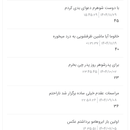
با دوست شوهرم دعوای بدی کردم
15:45:29
1404/11/29
45
خانوما آیا ماشین ظرفشویی به درد میخوره
01:31:37
1404/11/19
40
برای پدرشوهر روز پدر چی بخرم
23:45:45
1404/10/02
23
مراسمات عقدم خیلی ساده برگزار شد ناراحتم
22:58:26
1404/09/08
36
اولین بار ابروهامو برداشتم عکس
16:35:51
1404/07/05