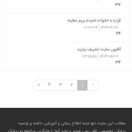
37
قراره با خانواده نامزدم بریم معاینه
00:28:24
1404/06/27
64
آقایون سایت تشریف بیارید
23:15:58
1404/05/28
34
<
4
3
2
1
>
مطالب این سایت تنها جنبه اطلاع رسانی و آموزشی داشته و توصیه
پزشکی تخصصی تلقی نمی شوند و نباید آنها را جایگزین مراجعه به پزشک