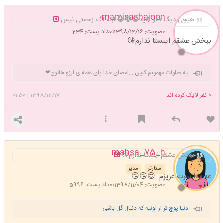
mamisashajoon
هیچی دیگ فالو کنید😂😂😂البته اگ زحمتی نیس
عضویت: 1398/12/16
تعداد پست: 234
ببخش عشقم اینستا ندارم😘
یه صلوات مهمونم کنین....امضای خدا پای همه ی ارزو هاتون❤
0
نفر لایک کرده اند ...
1398/12/17
|
01:50
mahsa_75_h
ببخش عشقم اینستا ندارم😘
استارتر
مدیر
عه فدا سرت عزیزم 😍😘😘
عضویت: 1398/11/04
تعداد پست: 5996
دنیا پوچ تر از اونیه که دنبال گل باشی...