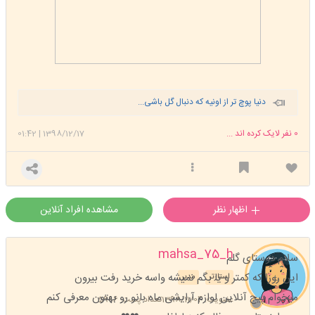
دنیا پوچ تر از اونیه که دنبال گل باشی...
0
نفر لایک کرده اند ...
1398/12/17
|
01:42
اظهار نظر
مشاهده افراد آنلاین
mahsa_75_h
سلام دوستای گلم
این روزا که کمتر و یا بگم نمیشه واسه خرید رفت بیرون
استارتر
مدیر
میخوام پیج آنلاین لوازم آرایشی ماه بانو رو بهتون معرفی کنم
عضویت: 1398/11/04
تعداد پست: 5996