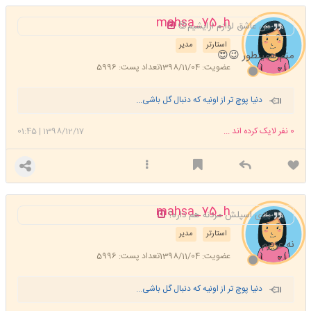
mahsa_75_h
من عاشق لوازم ارایشیم😍
استارتر
مدیر
منم همینطور 😉😍
عضویت: 1398/11/04
تعداد پست: 5996
دنیا پوچ تر از اونیه که دنبال گل باشی...
0
نفر لایک کرده اند ...
1398/12/17
|
01:45
mahsa_75_h
بادی اسپلش مردنه هم داره؟
استارتر
مدیر
نه عزیزم
عضویت: 1398/11/04
تعداد پست: 5996
دنیا پوچ تر از اونیه که دنبال گل باشی...