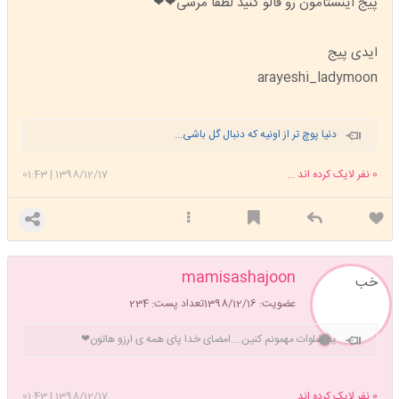
پیج اینستامون رو فالو کنید لطفا مرسی❤❤
ایدی پیج
arayeshi_ladymoon
دنیا پوچ تر از اونیه که دنبال گل باشی...
0
نفر لایک کرده اند ...
1398/12/17
|
01:43
mamisashajoon
خب
عضویت: 1398/12/16
تعداد پست: 234
یه صلوات مهمونم کنین....امضای خدا پای همه ی ارزو هاتون❤
0
نفر لایک کرده اند ...
1398/12/17
|
01:43