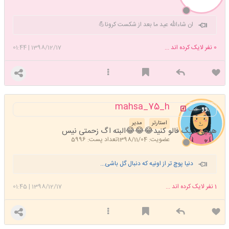
ان شاءالله عید ما بعد از شکست کرونا💪
0
نفر لایک کرده اند ...
1398/12/17
|
01:44
mahsa_75_h
خب
استارتر
مدیر
هیچی دیگ فالو کنید😂😂😂البته اگ زحمتی نیس
عضویت: 1398/11/04
تعداد پست: 5996
دنیا پوچ تر از اونیه که دنبال گل باشی...
1
نفر لایک کرده اند ...
1398/12/17
|
01:45