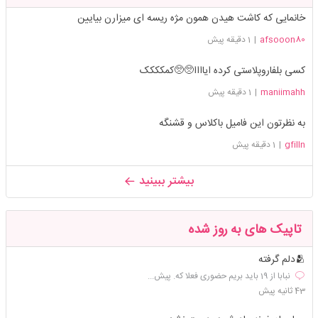
خانمایی که کاشت هیدن همون مژه ریسه ای میزارن بیایین
afsooon80
|
1 دقیقه پیش
کسی بلفاروپلاستی کرده ایاااا🥺🥺کمکککک
maniimahh
|
1 دقیقه پیش
به نظرتون این فامیل باکلاس و قشنگه
gfilln
|
1 دقیقه پیش
بیشتر ببینید
تاپیک های به روز شده
🫂دلم گرفته
نبابا از 19 باید بریم حضوری فعلا که. پیش...
43 ثانیه پیش