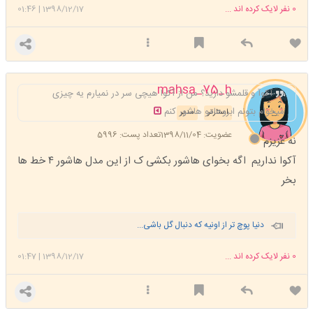
0
نفر لایک کرده اند ...
1398/12/17
|
01:46
mahsa_75_h
آکوآ و قلمشو دارید؟ من از آکوا هیچی سر در نمیارم یه چیزی
میخوام بتونم ابروهامو هاشور کنم
استارتر
مدیر
عضویت: 1398/11/04
تعداد پست: 5996
نه عزیزم
آکوا نداریم اگه بخوای هاشور بکشی ک از این مدل هاشور ۴ خط ها
بخر
دنیا پوچ تر از اونیه که دنبال گل باشی...
0
نفر لایک کرده اند ...
1398/12/17
|
01:47