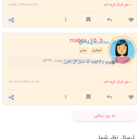
0
نفر لایک کرده اند ...
1398/12/17
|
01:56
mahsa_75_h
@نی_نی_یار_حذف_تاپیک2
استارتر
مدیر
عضویت: 1398/11/04
تعداد پست: 5996
دنیا پوچ تر از اونیه که دنبال گل باشی...
0
نفر لایک کرده اند ...
1399/06/03
|
03:09
به روز رسانی
ارسال نظر شما