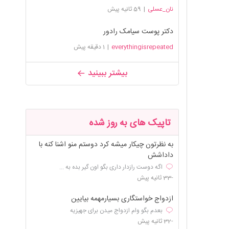
نان_عسلی
|
59 ثانیه پیش
دکتر پوست سیامک رادور
everythingisrepeated
|
1 دقیقه پیش
بیشتر ببینید
تاپیک های به روز شده
به نظرتون چیکار میشه کرد دوستم منو اشنا کنه با
داداشش
اگه دوست رازدار داری بگو اون گیر بده به ...
-33 ثانیه پیش
ازدواج خواستگاری بسیارمهمه بیایین
بعدم بگو وام ازدواج میدن برای جهیزیه
-32 ثانیه پیش