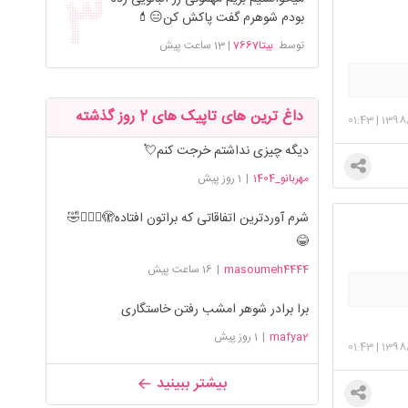
بودم شوهرم گفت پاکش کن😑💄
توسط
بیتا7667
|
13 ساعت پیش
داغ ترین های تاپیک های 2 روز گذشته
01:43
|
1398/
دیگه چیزی نداشتم خرجت کنم💘
مهربانو_1404
|
1 روز پیش
شرم آوردترین اتفاقاتی که براتون افتاده🫣🤦🏻‍♀️🤣
😂
masoumeh4444
|
16 ساعت پیش
برا برادر شوهر امشب رفتن خاستگاری
mafya2
|
1 روز پیش
01:43
|
1398/
بیشتر ببینید