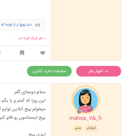
دنیا پوچ تر از اونیه که
0
نفر لایک کرده اند ...
اظهار نظر
مشاهده افراد آنلاین
سلام دوستای گلم
این روزا که کمتر و یا بگ
میخوام پیج آنلاین لوازم آ
پیج اینستامون رو فالو ک
mahsa_75_h
استارتر
مدیر
ایدی پیج