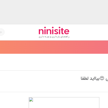
ی 😍بیااید لطفا