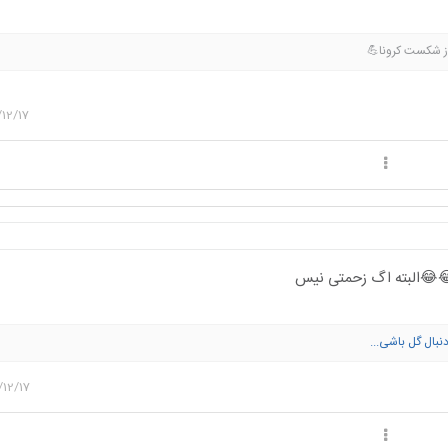
ان شاءالله عید م
12/17
هیچی دیگ فالو کنید😂
دنیا پوچ تر از او
12/17