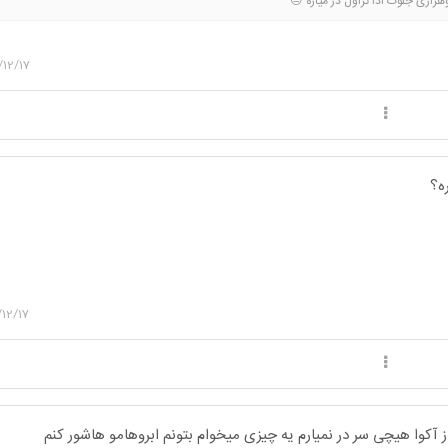
اری جلوت ادا تراول در میاره 😑
12/17
ه؟
12/17
ز آکوا هیچی سر در نمیارم یه چیزی میخوام بتونم ابروهامو هاشور کنم