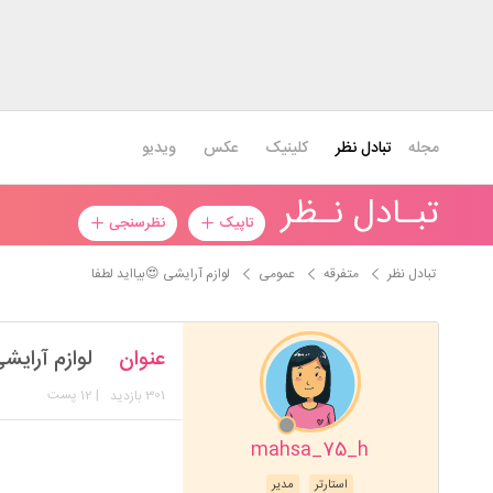
مجله
تبادل نظر
کلینیک
عکس
ویدیو
تبـادل نـظر
تاپیک
نظرسنجی
تبادل نظر
متفرقه
عمومی
لوازم آرایشی 😍بیااید لطفا
عنوان
لوازم آرایش
301
| 12 پست
بازدید
mahsa_75_h
استارتر
مدیر