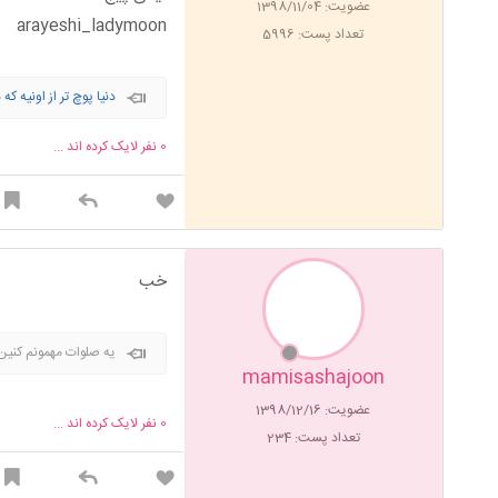
عضویت: 1398/11/04
arayeshi_ladymoon
تعداد پست: 5996
دنیا پوچ تر از اونیه که
0
نفر لایک کرده اند ...
خب
یه صلوات مهمونم کنین
mamisashajoon
عضویت: 1398/12/16
0
نفر لایک کرده اند ...
تعداد پست: 234