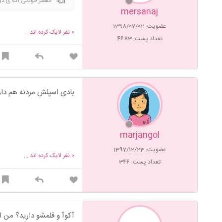
مقصر خودتی اگه ی دوهز
mersanaj
عضویت: 1398/07/02
0
نفر لایک کرده اند ...
تعداد پست: 4683
بادی اسپلش مردنه هم دار
marjangol
عضویت: 1397/12/23
0
نفر لایک کرده اند ...
تعداد پست: 346
آکوآ و قلمشو دارید؟ من ا