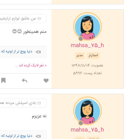
من عاشق لوازم ارایشی
منم همینطور 😉😍
mahsa_75_h
دنیا پوچ تر از اونیه که
استارتر
مدیر
عضویت: 1398/11/04
0
نفر لایک کرده اند ...
تعداد پست: 5996
بادی اسپلش مردنه هم
نه عزیزم
mahsa_75_h
دنیا پوچ تر از اونیه که