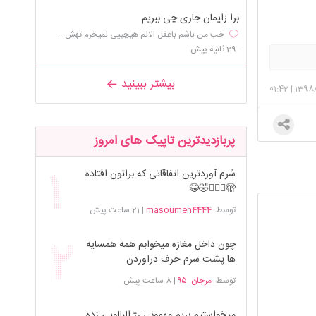
برا زایمان جاری چی ببریم
خب من باشم باعقل الانم هیچییی نمیخرم تهش...
-29 ثانیه پیش
بیشتر ببینید
01:42
|
1398/
پربازدیدترین تاپیک های امروز
شرم آوردترین اتفاقاتی که براتون افتاده
🫣🤦🏻‍♀️🤣😂
توسط
masoumeh4444
|
21 ساعت پیش
چون داخل مغازه میخوابم همه همسایه
ها پشت سرم حرف دراوردن
توسط
مرجان_۹۵
|
8 ساعت پیش
میخواستیم بریم مهمونی رژ البالویی زده