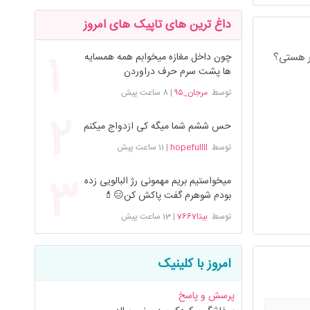
داغ ترین های تاپیک های امروز
چون داخل مغازه میخوابم همه همسایه
سر هستی؟
ها پشت سرم حرف دراوردن
توسط
مرجان_۹۵
|
8 ساعت پیش
حس ششم شما میگه کی ازدواج میکنم
توسط
hopefullll
|
11 ساعت پیش
میخواستیم بریم مهمونی رژ البالویی زده
بودم شوهرم گفت پاکش کن😑💄
توسط
بیتا7667
|
13 ساعت پیش
امروز با کلینیک
پرسش و پاسخ