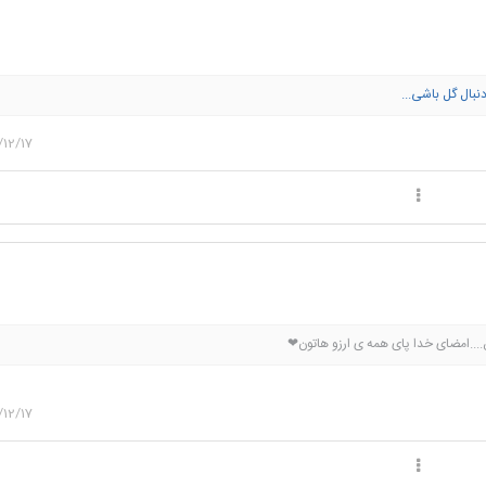
 دنبال گل باشی...
12/17
....امضای خدا پای همه ی ارزو هاتون❤
12/17