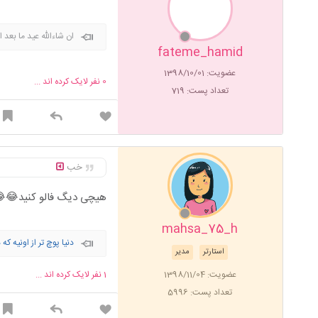
ا بعد از شکست کرونا💪
fateme_hamid
عضویت: 1398/10/01
نفر لایک کرده اند ...
0
تعداد پست: 719
خب
😂البته اگ زحمتی نیس
mahsa_75_h
نیه که دنبال گل باشی...
مدیر
استارتر
نفر لایک کرده اند ...
1
عضویت: 1398/11/04
تعداد پست: 5996