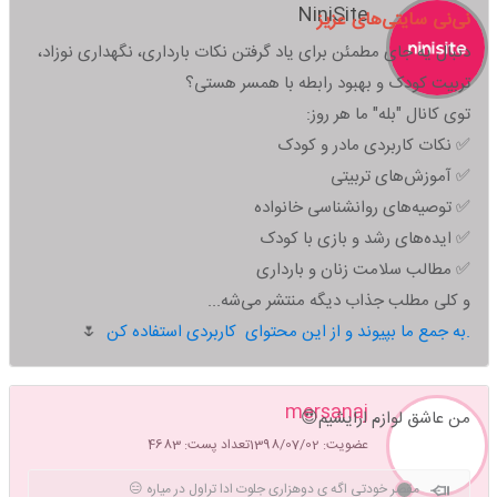
NiniSite
نی‌نی سایتی‌های عزیز
دنبال یه جای مطمئن برای یاد گرفتن نکات بارداری، نگهداری نوزاد،
تربیت کودک و بهبود رابطه با همسر هستی؟
توی کانال "بله" ما هر روز:
✅ نکات کاربردی مادر و کودک
✅ آموزش‌های تربیتی
✅ توصیه‌های روانشناسی خانواده
✅ ایده‌های رشد و بازی با کودک
✅ مطالب سلامت زنان و بارداری
و کلی مطلب جذاب دیگه منتشر می‌شه...
به جمع ما بپیوند و از این محتوای کاربردی استفاده کن.
🌷
mersanaj
من عاشق لوازم ارایشیم😍
عضویت: 1398/07/02
تعداد پست: 4683
مقصر خودتی اگه ی دوهزاری جلوت ادا تراول در میاره 😑