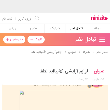
ورود کاربر
|
ثبت نام
مجله
تبادل نظر
کلینیک
عکس
ویدیو
تبادل نظر
تاپیک
نظرسنجی
تبادل نظر
متفرقه
عمومی
لوازم آرایشی 😍بیااید لطفا
mahsa_75_h
عنوان
لوازم آرایشی 😍بیااید لطفا
استارتر
مدیر
301
| 12 پست
بازدید
عضویت: 1398/11/04
تعداد پست: 5996