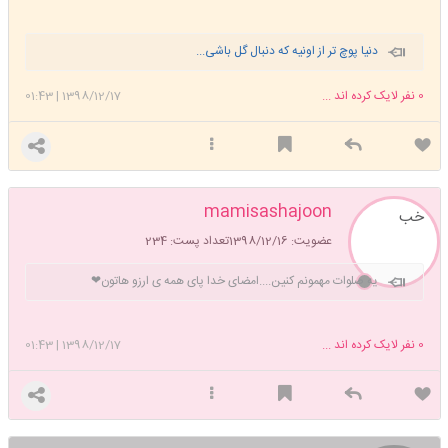
دنیا پوچ تر از اونیه که دنبال گل باشی...
0
نفر لایک کرده اند ...
1398/12/17
|
01:43
mamisashajoon
خب
عضویت: 1398/12/16
تعداد پست: 234
یه صلوات مهمونم کنین....امضای خدا پای همه ی ارزو هاتون❤
0
نفر لایک کرده اند ...
1398/12/17
|
01:43