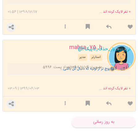
0
نفر لایک کرده اند ...
1398/12/17
|
01:56
mahsa_75_h
@نی_نی_یار_حذف_تاپیک2
استارتر
مدیر
عضویت: 1398/11/04
تعداد پست: 5996
دنیا پوچ تر از اونیه که دنبال گل باشی...
0
نفر لایک کرده اند ...
1399/06/03
|
03:09
به روز رسانی