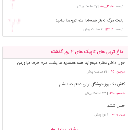
توسط
ملیکا__۸۰
|
17 ساعت پیش
باعث مرگ دختر همسایه منم تروخدا بیایید
توسط
ihfiih
|
6 ساعت پیش
داغ ترین های تاپیک های 2 روز گذشته
چون داخل مغازه میخوابم همه همسایه ها پشت سرم حرف دراوردن
مرجان_۹۵
|
21 ساعت پیش
کاش یک روز خوشگل ترین دختر دنیا بشم
خمسربسته
|
13 ساعت پیش
حس ششم
000roza
|
1 روز پیش
بیشتر ببینید