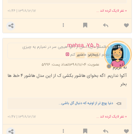
0
نفر لایک کرده اند ...
1398/12/17
|
01:46
mahsa_75_h
آکوآ و قلمشو دارید؟ من از آکوا هیچی سر در نمیارم یه چیزی
میخوام بتونم ابروهامو هاشور کنم
استارتر
مدیر
عضویت: 1398/11/04
تعداد پست: 5996
نه عزیزم
آکوا نداریم اگه بخوای هاشور بکشی ک از این مدل هاشور ۴ خط ها
بخر
دنیا پوچ تر از اونیه که دنبال گل باشی...
0
نفر لایک کرده اند ...
1398/12/17
|
01:47