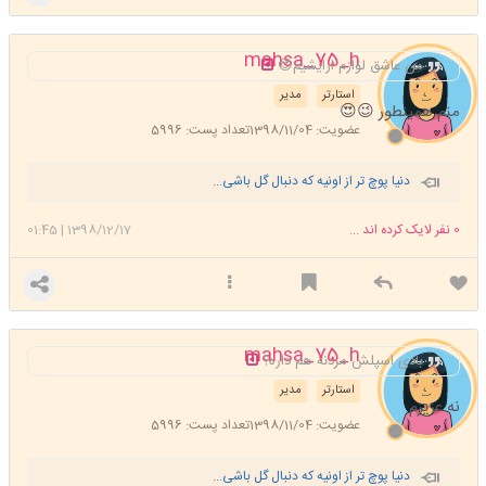
mahsa_75_h
من عاشق لوازم ارایشیم😍
استارتر
مدیر
منم همینطور 😉😍
عضویت: 1398/11/04
تعداد پست: 5996
دنیا پوچ تر از اونیه که دنبال گل باشی...
0
نفر لایک کرده اند ...
1398/12/17
|
01:45
mahsa_75_h
بادی اسپلش مردنه هم داره؟
استارتر
مدیر
نه عزیزم
عضویت: 1398/11/04
تعداد پست: 5996
دنیا پوچ تر از اونیه که دنبال گل باشی...