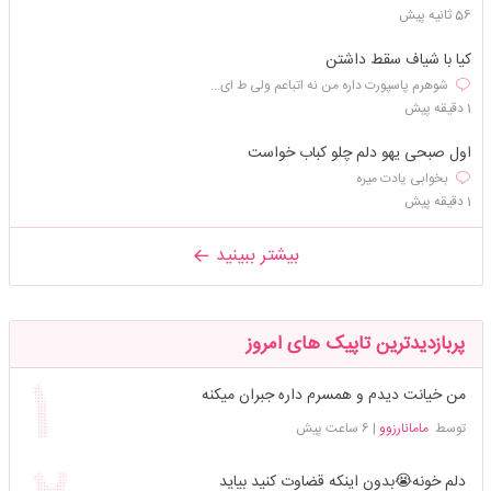
56 ثانیه پیش
کیا با شیاف سقط داشتن
شوهرم پاسپورت داره من نه اتباعم ولی ط ای...
1 دقیقه پیش
اول صبحی یهو دلم چلو کباب خواست
بخوابی یادت میره
1 دقیقه پیش
بیشتر ببینید
پربازدیدترین تاپیک های امروز
من خیانت دیدم و همسرم داره جبران میکنه
توسط
مامانارزوو
|
6 ساعت پیش
دلم خونه😭بدون اینکه قضاوت کنید بیاید