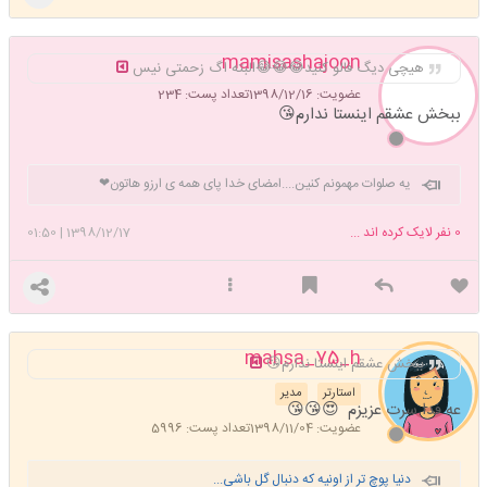
mamisashajoon
هیچی دیگ فالو کنید😂😂😂البته اگ زحمتی نیس
عضویت: 1398/12/16
تعداد پست: 234
ببخش عشقم اینستا ندارم😘
یه صلوات مهمونم کنین....امضای خدا پای همه ی ارزو هاتون❤
0
نفر لایک کرده اند ...
1398/12/17
|
01:50
mahsa_75_h
ببخش عشقم اینستا ندارم😘
استارتر
مدیر
عه فدا سرت عزیزم 😍😘😘
عضویت: 1398/11/04
تعداد پست: 5996
دنیا پوچ تر از اونیه که دنبال گل باشی...