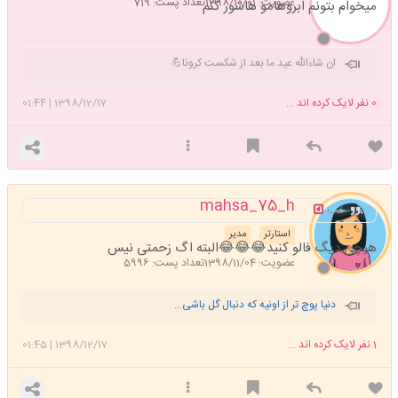
عضویت: 1398/10/01
تعداد پست: 719
میخوام بتونم ابروهامو هاشور کنم
ان شاءالله عید ما بعد از شکست کرونا💪
0
نفر لایک کرده اند ...
1398/12/17
|
01:44
mahsa_75_h
خب
استارتر
مدیر
هیچی دیگ فالو کنید😂😂😂البته اگ زحمتی نیس
عضویت: 1398/11/04
تعداد پست: 5996
دنیا پوچ تر از اونیه که دنبال گل باشی...
1
نفر لایک کرده اند ...
1398/12/17
|
01:45