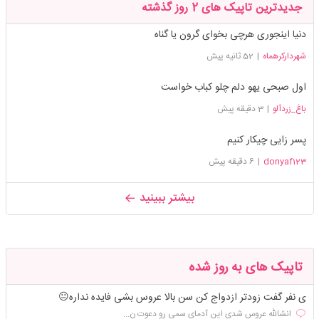
جدیدترین تاپیک های 2 روز گذشته
دنیا اینجوری هرچی بخوای گرون یا گناه
شهردارکرهماه
|
52 ثانیه پیش
اول صبحی یهو دلم چلو کباب خواست
باغ_زردآلو
|
3 دقیقه پیش
پسر زایی چیکار کنیم
donyaf123
|
6 دقیقه پیش
بیشتر ببینید
تاپیک های به روز شده
ی نفر گفت زودتر ازدواج کن سن بالا عروس بشی فایده نداره😐
انشالله عروس شدی این آدمای سمی رو دعوت ن...