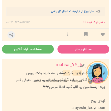
دنیا پوچ تر از اونیه که دنبال گل باشی...
0
نفر لایک کرده اند ...
1398/12/17
|
01:42
اظهار نظر
مشاهده افراد آنلاین
mahsa_75_h
سلام دوستای گلم
این روزا که کمتر و یا بگم نمیشه واسه خرید رفت بیرون
استارتر
مدیر
میخوام پیج آنلاین لوازم آرایشی ماه بانو رو بهتون معرفی کنم
عضویت: 1398/11/04
تعداد پست: 5996
پیج اینستامون رو فالو کنید لطفا مرسی❤❤
ایدی پیج
arayeshi_ladymoon