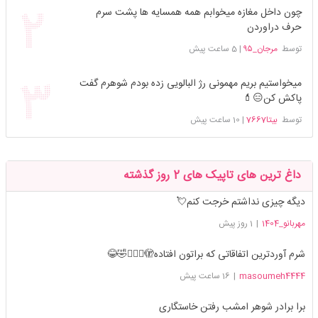
چون داخل مغازه میخوابم همه همسایه ها پشت سرم
حرف دراوردن
توسط
مرجان_۹۵
|
5 ساعت پیش
میخواستیم بریم مهمونی رژ البالویی زده بودم شوهرم گفت
پاکش کن😑💄
توسط
بیتا7667
|
10 ساعت پیش
داغ ترین های تاپیک های 2 روز گذشته
دیگه چیزی نداشتم خرجت کنم💘
مهربانو_1404
|
1 روز پیش
شرم آوردترین اتفاقاتی که براتون افتاده🫣🤦🏻‍♀️🤣😂
masoumeh4444
|
16 ساعت پیش
برا برادر شوهر امشب رفتن خاستگاری