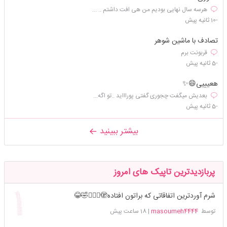
هرسه سال نهایی بودیم من هی افت داشتم .. ...
-10 ثانیه پیش
تصادف با ماشین شوهر
قربونت برم
-5 ثانیه پیش
هعیییی😄✨
بعدیش میگفت چجوری گفتی پوراااید ..تو اگه...
-5 ثانیه پیش
بیشتر ببینید
پربازدیدترین تاپیک های امروز
شرم آوردترین اتفاقاتی که براتون افتاده🫣🤦🏻‍♀️🤣😂
توسط
masoumeh4444
|
18 ساعت پیش