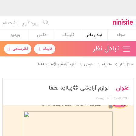
ورود کاربر
|
ثبت نام
مجله
تبادل نظر
کلینیک
عکس
ویدیو
تبادل نظر
تاپیک
نظرسنجی
تبادل نظر
متفرقه
عمومی
لوازم آرایشی 😍بیااید لطفا
mahsa_75_h
عنوان
لوازم آرایشی 😍بیااید لطفا
استارتر
مدیر
301
| 12 پست
بازدید
عضویت: 1398/11/04
تعداد پست: 5996