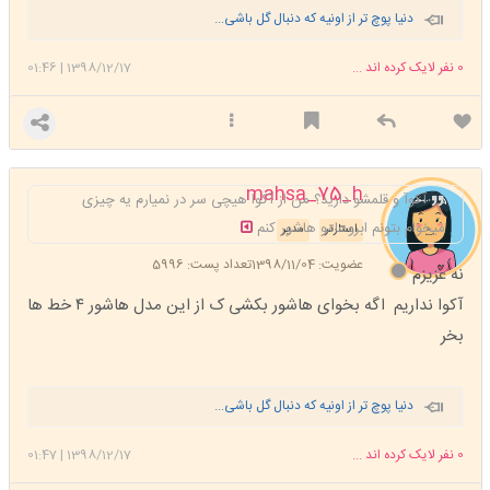
دنیا پوچ تر از اونیه که دنبال گل باشی...
0
نفر لایک کرده اند ...
1398/12/17
|
01:46
mahsa_75_h
آکوآ و قلمشو دارید؟ من از آکوا هیچی سر در نمیارم یه چیزی
میخوام بتونم ابروهامو هاشور کنم
استارتر
مدیر
عضویت: 1398/11/04
تعداد پست: 5996
نه عزیزم
آکوا نداریم اگه بخوای هاشور بکشی ک از این مدل هاشور ۴ خط ها
بخر
دنیا پوچ تر از اونیه که دنبال گل باشی...
0
نفر لایک کرده اند ...
1398/12/17
|
01:47