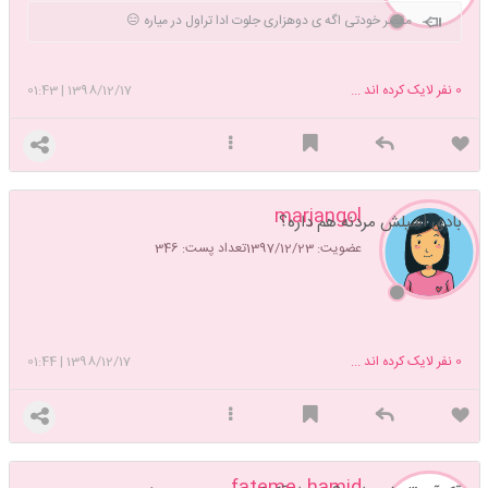
مقصر خودتی اگه ی دوهزاری جلوت ادا تراول در میاره 😑
0
نفر لایک کرده اند ...
1398/12/17
|
01:43
marjangol
بادی اسپلش مردنه هم داره؟
عضویت: 1397/12/23
تعداد پست: 346
0
نفر لایک کرده اند ...
1398/12/17
|
01:44