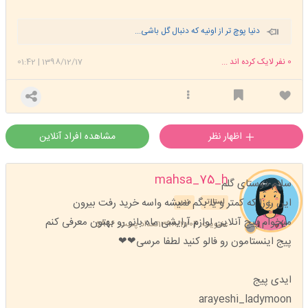
دنیا پوچ تر از اونیه که دنبال گل باشی...
0
نفر لایک کرده اند ...
1398/12/17
|
01:42
اظهار نظر
مشاهده افراد آنلاین
mahsa_75_h
سلام دوستای گلم
این روزا که کمتر و یا بگم نمیشه واسه خرید رفت بیرون
استارتر
مدیر
میخوام پیج آنلاین لوازم آرایشی ماه بانو رو بهتون معرفی کنم
عضویت: 1398/11/04
تعداد پست: 5996
پیج اینستامون رو فالو کنید لطفا مرسی❤❤
ایدی پیج
arayeshi_ladymoon