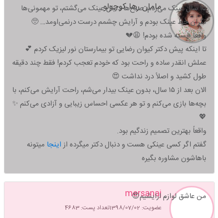
مامان رها کوچولو
۱۵ سال عینک می‌زدم، صبح‌ها دنبال عینک می‌گشتم، تو مهمونی‌ها
نگران خط عینک بودم و آرایش چشمم درست درنمی‌اومد… 🥺
واقعاً خسته شده بودم! 😩💔
تا اینکه پیش دکتر کیوان رضایی تو بیمارستان نور لیزیک کردم 💕
عملش انقدر ساده و راحت بود که خودم تعجب کردم! فقط چند دقیقه
طول کشید و اصلاً درد نداشت 😍
الان بعد از ۱۵ سال، بدون عینک بیدار می‌شم، راحت آرایش می‌کنم، با
بچه‌ها بازی می‌کنم و تو هر عکسی احساس زیبایی و آزادی می‌کنم ✨
💖
واقعاً بهترین تصمیم زندگیم بود.
گفتم اگر کسی عینکی هست و دنبال دکتر میگرده از
اینجا
میتونه
باهاشون مشاوره بگیره
mersanaj
من عاشق لوازم ارایشیم😍
عضویت: 1398/07/02
تعداد پست: 4683