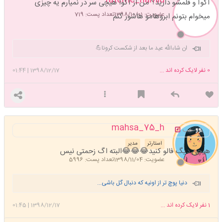
fateme_hamid
آکوآ و قلمشو دارید؟ من از آکوا هیچی سر در نمیارم یه چیزی
عضویت: 1398/10/01
تعداد پست: 719
میخوام بتونم ابروهامو هاشور کنم
ان شاءالله عید ما بعد از شکست کرونا💪
0
نفر لایک کرده اند ...
1398/12/17
|
01:44
mahsa_75_h
خب
استارتر
مدیر
هیچی دیگ فالو کنید😂😂😂البته اگ زحمتی نیس
عضویت: 1398/11/04
تعداد پست: 5996
دنیا پوچ تر از اونیه که دنبال گل باشی...
1
نفر لایک کرده اند ...
1398/12/17
|
01:45