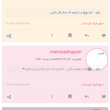
دنیا پوچ تر از اونیه که دنبال گل باشی...
0
نفر لایک کرده اند ...
1398/12/17
|
01:43
mamisashajoon
خب
عضویت: 1398/12/16
تعداد پست: 234
یه صلوات مهمونم کنین....امضای خدا پای همه ی ارزو هاتون❤
0
نفر لایک کرده اند ...
1398/12/17
|
01:43