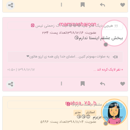
mamisashajoon
هیچی دیگ فالو کنید😂😂😂البته اگ زحمتی نیس
عضویت: 1398/12/16
تعداد پست: 234
ببخش عشقم اینستا ندارم😘
یه صلوات مهمونم کنین....امضای خدا پای همه ی ارزو هاتون❤
0
نفر لایک کرده اند ...
1398/12/17
|
01:50
mahsa_75_h
ببخش عشقم اینستا ندارم😘
استارتر
مدیر
عه فدا سرت عزیزم 😍😘😘
عضویت: 1398/11/04
تعداد پست: 5996