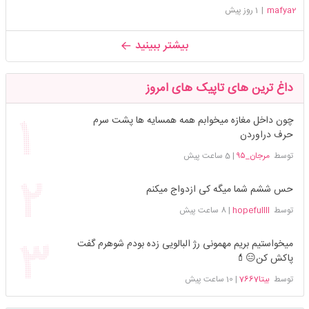
mafya2
|
1 روز پیش
بیشتر ببینید
داغ ترین های تاپیک های امروز
چون داخل مغازه میخوابم همه همسایه ها پشت سرم
حرف دراوردن
توسط
مرجان_۹۵
|
5 ساعت پیش
حس ششم شما میگه کی ازدواج میکنم
توسط
hopefullll
|
8 ساعت پیش
میخواستیم بریم مهمونی رژ البالویی زده بودم شوهرم گفت
پاکش کن😑💄
توسط
بیتا7667
|
10 ساعت پیش