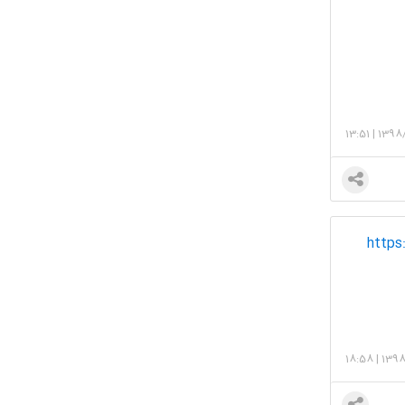
13:51
|
1398
هم-باشیم?
18:58
|
1398