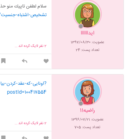
سلام لطفن تاپيك منو ح
https://www.ninisite.com/discussion/topic/3092427/تشخيص-اشتباه-جنسيت
ايداااااا
عضویت: 1397/08/30
2
نفر لایک کرده اند ...
تعداد پست: 24
postId=100417554
راضیه11
عضویت: 1396/07/21
2
نفر لایک کرده اند ...
تعداد پست: 705