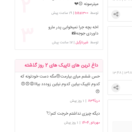
میترسونه 😔💔
توسط
bita1300
|
19 ساعت پیش
اخه بچه جرا نمیخوابی پدر مارو
داوردی جوجه📸
توسط
شیرنارگیل
|
17 ساعت پیش
داغ ترین های تاپیک های 2 روز گذشته
13:48
|
1398
حس ششم میای بیارمت😠مگه دست خودتونه که
کدوم تاپیک بیاین کدوم نیاین زوددد بیااا😡😠😠
😠
دریآ839
|
1 روز پیش
دیگه چیزی نداشتم خرجت کنم💘
مهربانو_1404
|
1 روز پیش