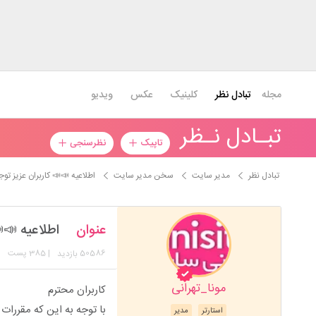
مجله
تبادل نظر
کلینیک
عکس
ویدیو
تبـادل نـظر
تاپیک
نظرسنجی
تبادل نظر
مدیر سایت
سخن مدیر سایت
اطلاعیه 📣📣 کاربران عزیز تو
عنوان
اطلاعیه 📣
50586
| 385 پست
بازدید
مونا_تهرانی
کاربران محترم
با توجه به این که مقررا
استارتر
مدیر