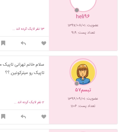
heli96
عضویت: 1397/08/01
13
نفر لایک کرده اند ...
تعداد پست: 919
سلام خانم تهرانی تاپیک م
تاپیک رو میترکونین.؟؟
تبسم۵۷
عضویت: 1396/09/01
2
نفر لایک کرده اند ...
تعداد پست: 1106