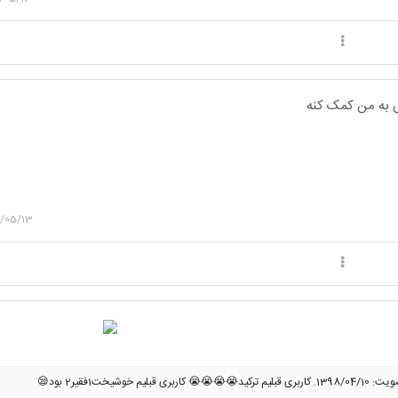
 به من کمک کنه
/05/13
ربری قبلیم ترکید😭😭😭😭 کاربری قبلیم خوشیخت1فقیر2 بود😪