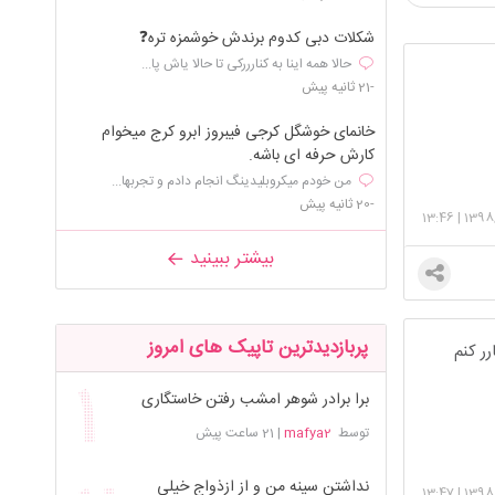
شکلات دبی کدوم برندش خوشمزه تره❓
حالا همه اینا به کنارررکی تا حالا یاش پا...
-21 ثانیه پیش
خانمای خوشگل کرجی فیبروز ابرو کرج میخوام
کارش حرفه ای باشه.
من خودم میکروبلیدینگ انجام دادم و تجربها...
-20 ثانیه پیش
13:46
|
1398
بیشتر ببینید
پربازدیدترین تاپیک های امروز
رر کنم
برا برادر شوهر امشب رفتن خاستگاری
توسط
mafya2
|
21 ساعت پیش
نداشتن سینه من و از ازذواج خیلی
13:47
|
1398