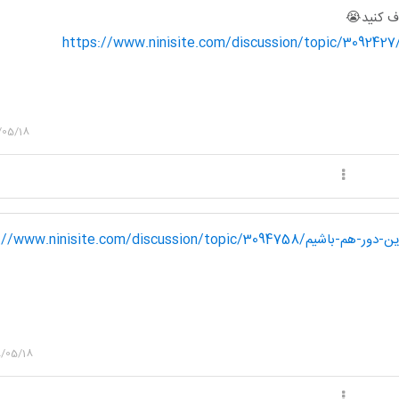
ذف كنيد😭
/05/18
https://www.ninisite.com/discussion/topic/3094758/اونایی-که-عقد-کردن-بیاین-دور-
/05/18