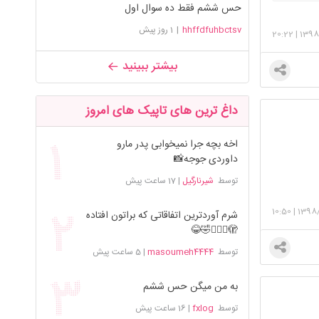
حس ششم فقط ده سوال اول
hhffdfuhbctsv
|
1 روز پیش
20:22
|
1398
بیشتر ببینید
داغ ترین های تاپیک های امروز
اخه بچه جرا نمیخوابی پدر مارو
داوردی جوجه📸
توسط
شیرنارگیل
|
17 ساعت پیش
10:50
|
1398
شرم آوردترین اتفاقاتی که براتون افتاده
🫣🤦🏻‍♀️🤣😂
توسط
masoumeh4444
|
5 ساعت پیش
به من میگن حس ششم
توسط
fxlog
|
16 ساعت پیش