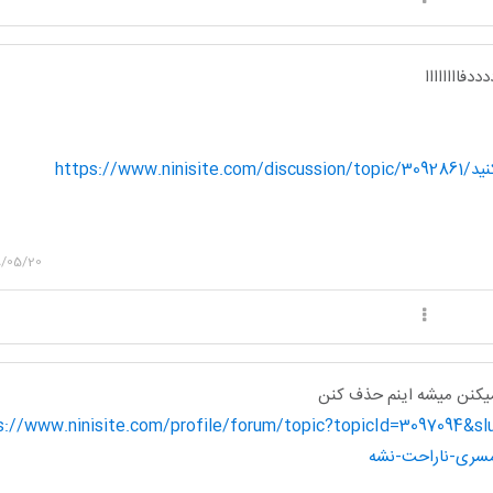
دفاااااااا
کمکم-کنید
/05/20
 میکنن میشه اینم حذف کنن
https://www.ninisite.com/profile/forum/topic?topicId=3097094&=چطور-حرفمو-بزن