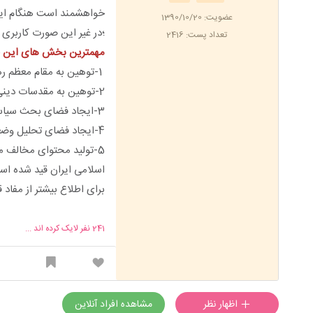
خواهشمند است هنگام ایج
عضویت: 1390/10/20
؛در غیر این صورت کاربری
تعداد پست: 2416
مهمترین بخش های این قوا
1-توهین به مقام معظم رهبری ومسئولین و مقامات نظام
2-توهین به مقدسات دینی و ارزش های نظام اسلامی
3-ایجاد فضای بحث سیاسی و مذهبی
4-ایجاد فضای تحلیل وضعیت عملکرد نظام و سایر نهادهای دولتی
5-تولید محتوای مخالف موازین اسلامی و تمام مواردی که در
اسلامی ایران قید شده اس
برای اطلاع بیشتر از مفاد
241
نفر لایک کرده اند ...
اظهار نظر
مشاهده افراد آنلاین