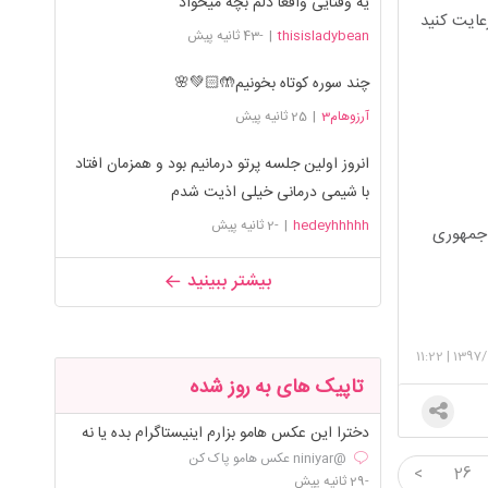
یه وقتایی واقعا دلم بچه میخواد
رعایت کنید
thisisladybean
|
-43 ثانیه پیش
چند سوره کوتاه بخونیم🤲🏻💚🌸
آرزوهام3
|
25 ثانیه پیش
انروز اولین جلسه پرتو درمانیم بود و همزمان افتاد
با شیمی درمانی خیلی اذیت شدم
hedeyhhhhh
|
-2 ثانیه پیش
جمهوری
بیشتر ببینید
11:22
|
1397/
تاپیک های به روز شده
دخترا این عکس هامو بزارم اینیستاگرام بده یا نه
@niniyar عکس هامو پاک کن
<
26
-29 ثانیه پیش