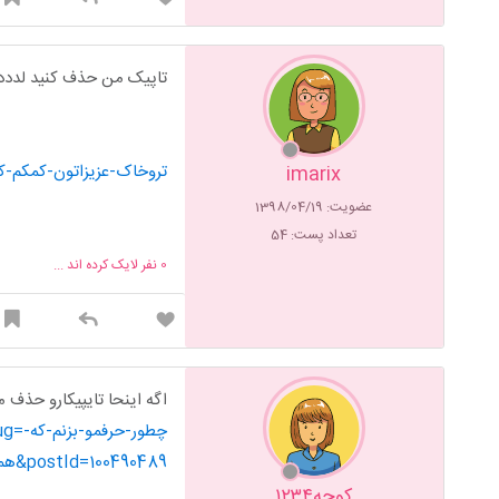
تاپیک من حذف کنید لددددد
https://www.ninisite.com/discussion/topic/3092861/تروخاک-عزیزاتون-
imarix
عضویت: 1398/04/19
تعداد پست: 54
0
نفر لایک کرده اند ...
اگه اینحا تایپیکارو حذف
slug
همسری-ناراحت-نشه&postId=100490489
کوچه۱۲۳۴