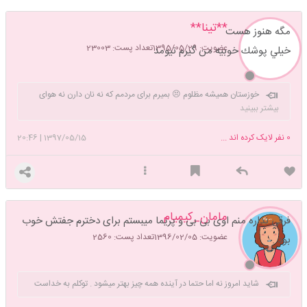
**تینا**
مگه هنوز هست
عضویت: 1395/05/29
تعداد پست: 23003
خيلي پوشك خوبيه من گيرم نيومد
خوزستان همیشه مظلوم 😣 بمیرم برای مردمم که نه نان دارن نه هوای
سالم نه آب نه واکسن . 😞😞😞
بیشتر ببینید
0
نفر لایک کرده اند ...
1397/05/15
|
20:46
مامان_کیمیام
فرقی نداره منم اوی بی بی و پریما میبستم برای دخترم جفتش خوب
عضویت: 1396/02/05
تعداد پست: 2560
بود .
شاید امروز نه اما حتما در آینده همه چیز بهتر میشود . توکلم به خداست