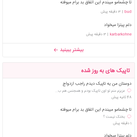
تا چشمامو میبندم این اتفاق بد برام میوفته
bud
|
3 دقیقه پیش
دلم پیتزا میخواد
karbarkohne
|
3 دقیقه پیش
بیشتر ببینید
تاپیک های به روز شده
دوستان من یه تاپیک دیدم راجب ازدواج
عزیزم منم تو اون تاپیک بودم و همجنس هم ب...
48 ثانیه پیش
تا چشمامو میبندم این اتفاق بد برام میوفته
بختک نیست ؟
1 دقیقه پیش
دلم پیتزا میخواد