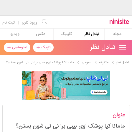
ورود کاربر
|
ثبت نام
مجله
تبادل نظر
کلینیک
عکس
ویدیو
تبادل نظر
تاپیک
نظرسنجی
تبادل نظر
متفرقه
عمومی
مامانا کیا پوشک اوی بیبی برا نی نی شون بستن؟
مهفام1
عنوان
استارتر
مدیر
مامانا کیا پوشک اوی بیبی برا نی نی شون بستن؟
عضویت: 1395/08/02
تعداد پست: 6205