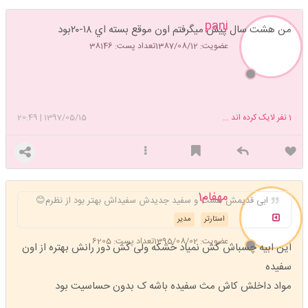
pani
من هشت سال پيش ميگرفتم اون موقع بسته اي ١٨-٢٠بود
عضویت: 1387/08/12
تعداد پست: 38146
1
نفر لایک کرده اند ...
1397/05/15
|
20:49
مهفام1
ابی قدیمش هست و سفید جدیدش سفیداش بهتر بود از نظرم😊
استارتر
مدیر
عضویت: 1395/08/02
تعداد پست: 6205
این ابیه چسباش کش نمیاد خشکه ولی کش دور رانش بهتره از اون
سفیده
مواد داخلش کاش مث سفیده باشه ک بدون حساسیت بود