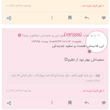
0
نفر لایک کرده اند ...
1397/05/15
|
20:49
(venoos)
با یه مغازه آشناییم داره هنوز ابی و سفیدش فرقشون چیه؟
عضویت: 1396/02/03
تعداد پست: 18635
ابی قدیمش هست و سفید جدیدش
سفیداش بهتر بود از نظرم😊
من باید قوی باشم ، مثل پرنده ای که باید پرواز کند ، مثل بارانی که باید
ببارد ، مثل خورشیدی که باید بتابد ، مثل چشمه ای که باید بجوشد ، من
بیشتر ببینید
باید قوی باشم و این باید یعنی انتخاب دیگری به جز قوی بودن و ادامه دادن
ندارم🥺🥺🥺 امضای قبلی رو حیفم اومد پاک کنم🤭🤭👈👈👈صبور باش ...
1
نفر لایک کرده اند ...
1397/05/15
|
20:49
هم حکمت را میفهمی...هم قسمت را میچشی... هم معجره را میبینی....
😊خاطره زایمان من😊