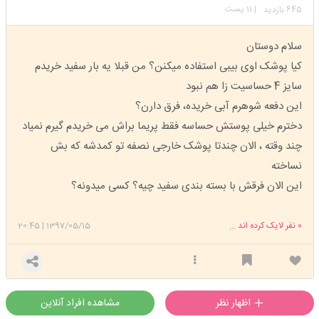
645
| 11 پست
بازدید
سلام دوستان
کیا پوشک اوی بیبی استفاده میکنن؟ من قبلا یه بار سفید خریدم
سایز 4 حساسیت زا هم نبود
این دفعه شوهرم آبی خریده، فرق دارن؟
دخترم خیلی پوستش حساسه فقط پریما براش می خریدم گیرم نمیاد
چند وقته ، الان چندتا پوشک خارجی نصفه تو کمدشه که بش
نساخته
این الان فرقش با بسته بندی سفید چیه؟ کسی میدونه؟
0
نفر لایک کرده اند ...
1397/05/15
|
20:45
اظهار نظر
مشاهده افراد آنلاین