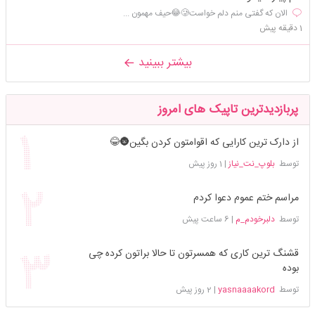
الان که گفتی منم دلم خواست🥲😂حیف مهمون ...
1 دقیقه پیش
بیشتر ببینید
پربازدیدترین تاپیک های امروز
از دارک ترین کارایی که اقوامتون کردن بگین🌚😂
توسط
بلوپ_نت_نیاز
|
1 روز پیش
مراسم ختم عموم دعوا کردم
توسط
دلبرخودم_م
|
6 ساعت پیش
قشنگ ترین کاری که همسرتون تا حالا براتون کرده چی
بوده
توسط
yasnaaaakord
|
2 روز پیش