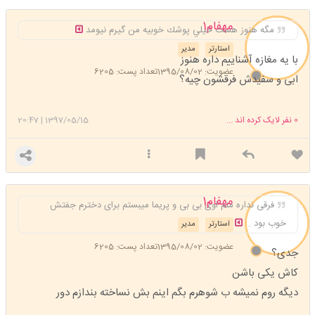
مهفام1
مگه هنوز هست خيلي پوشك خوبيه من گيرم نيومد
استارتر
مدیر
با یه مغازه آشناییم داره هنوز
عضویت: 1395/08/02
تعداد پست: 6205
ابی و سفیدش فرقشون چیه؟
0
نفر لایک کرده اند ...
1397/05/15
|
20:47
مهفام1
فرقی نداره منم اوی بی بی و پریما میبستم برای دخترم جفتش
خوب بود .
استارتر
مدیر
عضویت: 1395/08/02
تعداد پست: 6205
جدی؟
کاش یکی باشن
دیگه روم نمیشه ب شوهرم بگم اینم بش نساخته بندازم دور