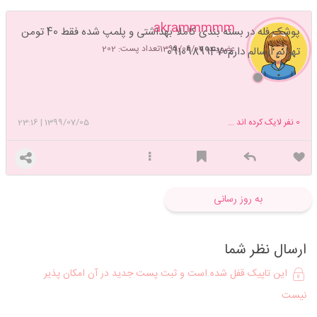
akrammmmm
پوشک فله در بسته بندی کاملا بهداشتی و پلمپ شده فقط 40 تومن
عضویت: 1399/06/07
تعداد پست: 202
تهرانم ارسالم دارم09109899470
0
نفر لایک کرده اند ...
1399/07/05
|
23:16
به روز رسانی
ارسال نظر شما
این تاپیک قفل شده است و ثبت پست جدید در آن امکان پذیر
نیست