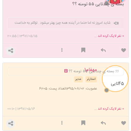
بسته ی چندتایی ۵۵ تومنه ؟؟
شاید امروز نه اما حتما در آینده همه چیز بهتر میشود . توکلم به خداست
0
نفر لایک کرده اند ...
1397/05/15
|
20:55
مهفام1
بسته ی چندتایی ۵۵ تومنه ؟؟
استارتر
مدیر
45تایی
عضویت: 1395/08/02
تعداد پست: 6205
0
نفر لایک کرده اند ...
1397/05/16
|
00:10