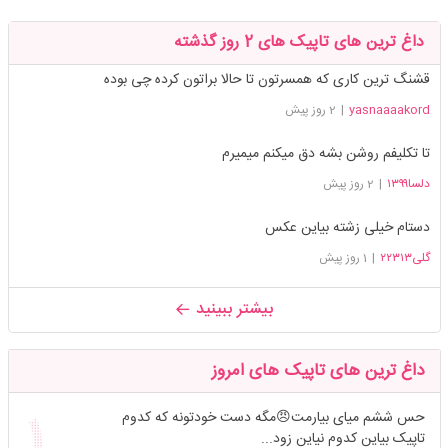
داغ ترین های تاپیک های 2 روز گذشته
قشنگ ترین کاری که همسرتون تا حالا براتون کرده چی بوده
yasnaaaakord
|
2 روز پیش
تا تکلیفم روشن بشه دق میکنم میمیرم
دلسا۱۳۹۹
|
2 روز پیش
دستام خیلی زشته بیاین عکس
گلی۲۲۳۱۳
|
1 روز پیش
بیشتر ببینید
داغ ترین های تاپیک های امروز
حس ششم میای بیارمت😠مگه دست خودتونه که کدوم
تاپیک بیاین کدوم نیاین زود...