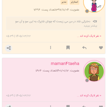
استارتر
مدیر
چی؟
عضویت: 1397/11/04
تعداد پست: 7696
دخترکی شاد در من می زیست که چونان شاپرک به این سو و آن سو
بیشتر ببینید
میپرید خیال پرواز داشت با ازدواج اجباری پر از غصه شد از رویاهایش دست
کشید هنوز پا به سن نگذاشته بود که پیر شد پولک بال هایش ریخت پر پر شد
0
نفر لایک کرده اند ...
1405/03/22
|
05:39
maman4taeha
همدردیم
عضویت: 1401/01/12
تعداد پست: 1626
0
نفر لایک کرده اند ...
1405/03/22
|
05:39