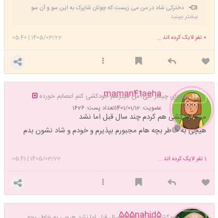
دخترکی شاد در من می زیست که چونان شاپرک به این سو و آن سو
بیشتر ببینید
میپرید خیال پرواز داشت با ازدواج اجباری پر از غصه شد از رویاهایش دست
کشید هنوز پا به سن نگذاشته بود که پیر شد پولک بال هایش ریخت پر پر شد
0
نفر لایک کرده اند ...
1405/03/22
|
05:40
maman4taeha
میخوای چیکار کنی؟من میترسم خودکشی کنم اعصابم خورده
عضویت: 1401/01/12
تعداد پست: 1626
من خودکشی هم کردم چند سال قبل اما نشد
هیچی به خاطر بچه هام مجبورم بپذیرم و خودم و شاد نشون بدم
1
نفر لایک کرده اند ...
1405/03/22
|
05:41
555nahid5
من خودکشی هم کردم چند سال قبل اما نشد هیچی به خاطر بچه