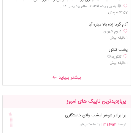
😂 یه چی یادم افتاد ۱۲ سالم بود یعنی ۱۸ ...
57 ثانیه پیش
آدم گرما زده بالا میاره آیا
کدوم شهرین
1 دقیقه پیش
پشت کنکور
کنکوریم🥲
1 دقیقه پیش
بیشتر ببینید
پربازدیدترین تاپیک های امروز
برا برادر شوهر امشب رفتن خاستگاری
توسط
mafya2
|
12 ساعت پیش