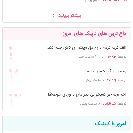
hhffdfuhbctsv
|
1 روز پیش
بیشتر ببینید
داغ ترین های تاپیک های امروز
انقد گریه کردم دارم دق میکنم ای کاش صبح نشه
توسط
ayda1383
|
9 ساعت پیش
به من میگن حس ششم
توسط
fxlog
|
7 ساعت پیش
اخه بچه جرا نمیخوابی پدر مارو داوردی جوجه📸
توسط
شیرنارگیل
|
8 ساعت پیش
امروز با کلینیک