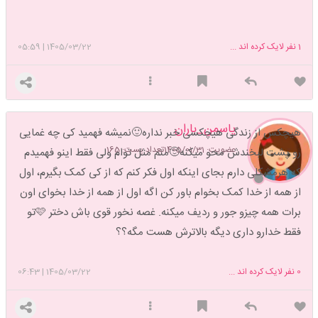
1
نفر لایک کرده اند ...
1405/03/22
|
05:59
یاسمن_باران
هیچکس از زندگی هیچکسی خبر نداره🙂نمیشه فهمید کی چه غمایی
عضویت: 1405/01/31
تعداد پست: 165
رو پشت لبخندش محو میکنه🙂منم مثل توام ولی فقط اینو فهمیدم
که هرمشکلی دارم بجای اینکه اول فکر کنم که از کی کمک بگیرم، اول
از همه از خدا کمک بخوام باور کن اگه اول از همه از خدا بخوای اون
برات همه چیزو جور و ردیف میکنه. غصه نخور قوی باش دختر 🩷تو
فقط خدارو داری دیگه بالاترش هست مگه؟؟
0
نفر لایک کرده اند ...
1405/03/22
|
06:43