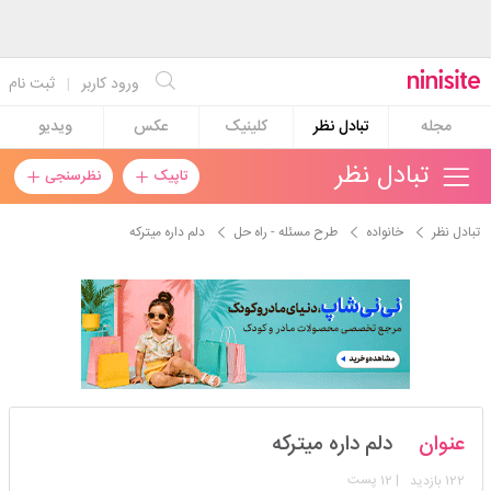
ورود کاربر
|
ثبت نام
مجله
تبادل نظر
کلینیک
عکس
ویدیو
تبادل نظر
تاپیک
نظرسنجی
تبادل نظر
خانواده
طرح مسئله - راه حل
دلم داره میترکه
سانـــاے_نانـــاے
عنوان
دلم داره میترکه
استارتر
مدیر
122
| 12 پست
بازدید