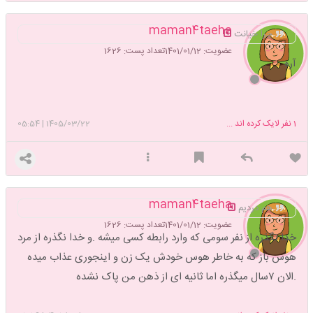
maman4taeha
چرا خیانت
عضویت: 1401/01/12
تعداد پست: 1626
آره
1
نفر لایک کرده اند ...
1405/03/22
|
05:54
maman4taeha
هم دردیم
عضویت: 1401/01/12
تعداد پست: 1626
خدا نگذره از نفر سومی که وارد رابطه کسی میشه .و خدا نگذره از مرد
هوس باز که به خاطر هوس خودش یک زن و اینجوری عذاب میده
.الان ۷سال میگذره اما ثانیه ای از ذهن من پاک نشده