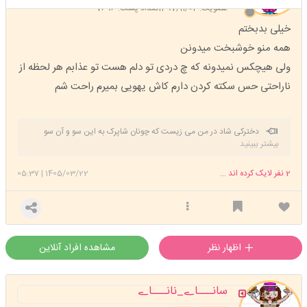
عضویت: 1397/11/04
تعداد پست: 7696
خیلی بدبختم
همه منو خوشبخت میدونن
ولی هیچکس نمیدونه که چ دردی تو دلم هست تو عذابم هر لحظه از
ناراحتی حس سکته کردن دارم کاش یهویی بمیرم راحت شم
دخترکی شاد در من می زیست که چونان شاپرک به این سو و آن سو
بیشتر ببینید
میپرید خیال پرواز داشت با ازدواج اجباری پر از غصه شد از رویاهایش دست
کشید هنوز پا به سن نگذاشته بود که پیر شد پولک بال هایش ریخت پر پر شد
2
نفر لایک کرده اند ...
1405/03/22
|
05:37
اظهار نظر
مشاهده افراد آنلاین
سانـــاے_نانـــاے
هانیه