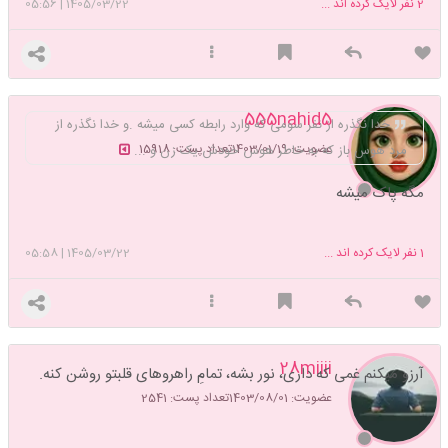
2
نفر لایک کرده اند ...
1405/03/22
|
05:56
555nahid5
خدا نگذره از نفر سومی که وارد رابطه کسی میشه .و خدا نگذره از
عضویت: 1403/01/19
تعداد پست: 15918
مرد هوس باز که به خاطر هوس خودش یک زن و ...
مگه پاک میشه
1
نفر لایک کرده اند ...
1405/03/22
|
05:58
28miiii
آرزو میکنم غمی که داری، نور بشه، تمامِ راهروهای قلبتو روشن کنه.
عضویت: 1403/08/01
تعداد پست: 2541