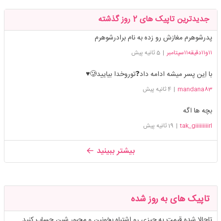
جدیدترین تاپیک های 2 روز گذشته
پدرشوهرم مغازش رو زده به نام برادرشوهرم
۱۱و۱۱دقیقه۱۱سپتامبر
|
5 ثانیه پیش
با اِین پسر میشه ادامه داد❓توروخدا بیایید🥲♥️
mandana83
|
4 ثانیه پیش
بچه ها اگه
tak_giiiiiiiiirl
|
19 ثانیه پیش
بیشتر ببینید
تاپیک های به روز شده
تاحالا شده قیمت یه چیزی رو اشتباه بخونین و مجبور شین حساب کنید