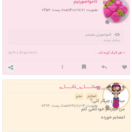
کامواصورتیم
چی؟
عضویت: 1401/07/21
تعداد پست: 2456
اشتبباه شد
کامواصورتی هستم
بیشتر ببینید
0
نفر لایک کرده اند ...
1405/03/22
|
05:40
سانـــاے_نانـــاے
همدردیم
استارتر
مدیر
میخوای چیکار کنی؟
عضویت: 1397/11/04
تعداد پست: 7696
من میترسم خودکشی کنم
اعصابم خورده