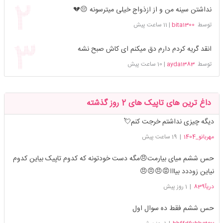
نداشتن سینه من و از ازذواج خیلی میترسونه 😔💔
توسط
bita1300
|
11 ساعت پیش
انقد گریه کردم دارم دق میکنم ای کاش صبح نشه
توسط
ayda1383
|
10 ساعت پیش
داغ ترین های تاپیک های 2 روز گذشته
دیگه چیزی نداشتم خرجت کنم💘
مهربانو_1404
|
19 ساعت پیش
حس ششم میای بیارمت😠مگه دست خودتونه که کدوم تاپیک بیاین کدوم
نیاین زوددد بیااا😡😠😠😠
دریآ839
|
1 روز پیش
حس ششم فقط ده سوال اول