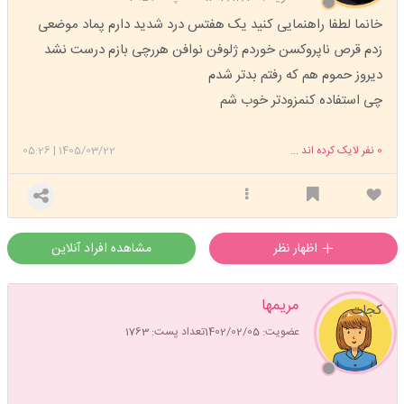
خانما لطفا راهنمایی کنید یک هفتس درد شدید دارم پماد موضعی
زدم قرص ناپروکسن خوردم ژلوفن نوافن هررچی بازم درست نشد
دیروز حموم هم که رفتم بدتر شدم
چی استفاده کنمزودتر خوب شم
0
نفر لایک کرده اند ...
1405/03/22
|
05:26
اظهار نظر
مشاهده افراد آنلاین
مریمها
کجات
عضویت: 1402/02/05
تعداد پست: 1763