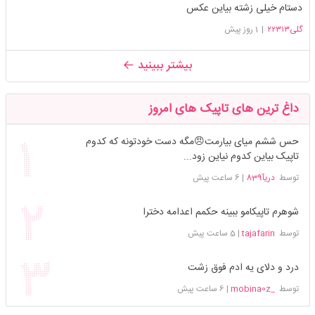
دستام خیلی زشته بیاین عکس
گلی۲۲۳۱۳
|
1 روز پیش
بیشتر ببینید
داغ ترین های تاپیک های امروز
حس ششم میای بیارمت😠مگه دست خودتونه که کدوم
تاپیک بیاین کدوم نیاین زود...
توسط
دریآ839
|
6 ساعت پیش
شوهرم تاپیکامو ببینه حکمم اعدامه دخترا
توسط
tajafarin
|
5 ساعت پیش
درد و دلای یه ادم فوق زشت
توسط
_mobina0z
|
6 ساعت پیش