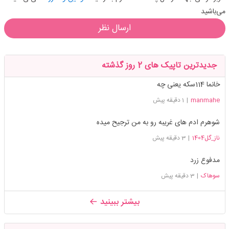
می‌باشید
ارسال نظر
جدیدترین تاپیک های 2 روز گذشته
خانما 114سکه یعنی چه
manmahe
|
1 دقیقه پیش
شوهرم ادم های غریبه رو به من ترجیح میده
ناز_گل1404
|
3 دقیقه پیش
مدفوع زرد
سوهاک
|
3 دقیقه پیش
بیشتر ببینید