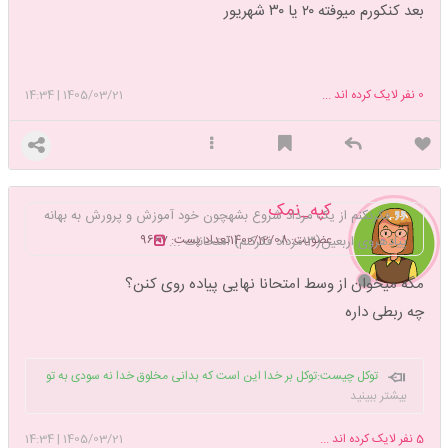
بعد کنکورم میوفته ۲۰ یا ۳۰ شهریور
0
نفر لایک کرده اند ...
1405/03/21
|
14:34
کپه_نمک
فکرنکنم از یک مرداد شروع بشهچون خود آموزش و پرورش به بهانه
عضویت: 1400/12/08
تعداد پست: 9667
پیادهروی اربعین(۱۳مرداد فکرکنم) امتحانات ...
مگه میخوان از وسط امتحانا نهایی پیاده روی کنن؟
چه ربطی داره
توکل چیست:توکل بر خدا این است که بدانی مخلوق خدا نه سودی به تو
می رساند نه ضرری .وازغیرخداکاملا مایوس و ناامید شوی(جبرئیل)،
،،/
بیشتر ببینید
جایی که راه نیست خداوند شاهراه می گشاید/
لطفا برای هر کار خوبی که انجام
میدی به هیچ کس نگو خودت هم خوبیت رو فراموش کن اینجوری
5
نفر لایک کرده اند ...
1405/03/21
|
14:34
قشنگتره....
ودر آخر در این دنیا هیچ اتفاقی، اتفاقی،اتفاق نمی افتد