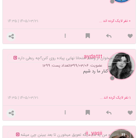
0
نفر لایک کرده اند ...
1405/03/21
|
14:35
aydattt
مگه میخوان از وسط امتحانا نهایی پیاده روی کنن؟چه ربطی داره
عضویت: 1399/03/06
تعداد پست: 1299
🤣🤣🤣برید کنار ما رد شیم
1
نفر لایک کرده اند ...
1405/03/21
|
14:35
ii_yasii
به نظره من یه ماه دیگه تعویق میخورن تا بعد ببینن چی میشه