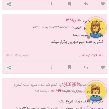
هلن۱۳۸۱
تعویق میخوره
عضویت: 1398/07/16
تعداد پست: 5292
من همون اول گفتم
یک مرداد شروه میشه
کنکورم هفته دوم شهریور برگزار میشه
0
نفر لایک کرده اند ...
1405/03/21
|
14:26
0ramona0
تعویق میخوره من همون اول گفتم یک مرداد شروه میشه کنکورم
عضویت: 1403/05/25
تعداد پست: 812
هفته دوم شهریور برگزار میشه
فکرنکنم از یک مرداد شروع بشه
چون خود آموزش و پرورش به بهانه پیادهروی اربعین(۱۳مرداد