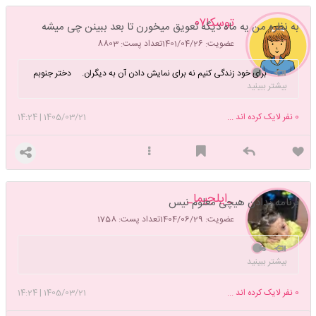
توسکا۰۷
به نظره من یه ماه دیگه تعویق میخورن تا بعد ببینن چی میشه
عضویت: 1401/04/26
تعداد پست: 8803
برای خود زندگی کنیم نه برای نمایش دادن آن به دیگران. دختر جنوبم
بیشتر ببینید
🐚🧜🏻‍♀️
0
نفر لایک کرده اند ...
1405/03/21
|
14:24
_ایلجیما_
برنامه ندادن هیچی معلوم نیس
عضویت: 1404/06/29
تعداد پست: 1758
🐇
بیشتر ببینید
0
نفر لایک کرده اند ...
1405/03/21
|
14:24