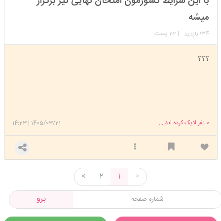
با این شرایط کشورمون امتحان نهایی تیر برگزار
عضویت: 1404/02/30
تعداد پست: 760
میشه
314
| 22 پست
بازدید
؟؟؟
0
نفر لایک کرده اند ...
1405/03/21
|
14:23
<
2
1
>
برو