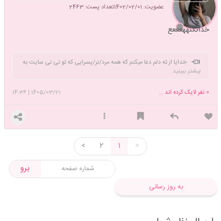
عضویت: 1402/02/01
تعداد پست: 2463
خدانکنههعععع
خدایا از ته دلم دعا میکنم که همه مرد/نر/پسرایی که تو نی نی سایت به
بیشتر ببینید
من درخواست میدن سریعاااا عقیم،نازا و کچل بشن!! حالا دیگه خوددانید!!
0
نفر لایک کرده اند ...
1405/03/21
|
14:36
<
2
1
>
برو
به روز رسانی