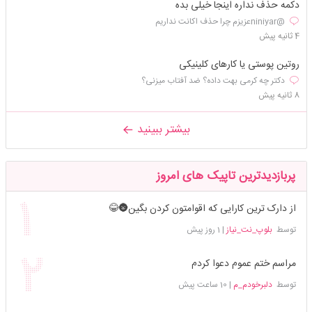
دکمه حذف نداره اینجا خیلی بده
@niniyarعزیزم چرا حذف اکانت نداریم
4 ثانیه پیش
روتین پوستی یا کارهای کلینیکی
دکتر چه کرمی بهت داده؟ ضد آفتاب میزنی؟
8 ثانیه پیش
بیشتر ببینید
پربازدیدترین تاپیک های امروز
از دارک ترین کارایی که اقوامتون کردن بگین🌚😂
توسط
بلوپ_نت_نیاز
|
1 روز پیش
مراسم ختم عموم دعوا کردم
توسط
دلبرخودم_م
|
10 ساعت پیش