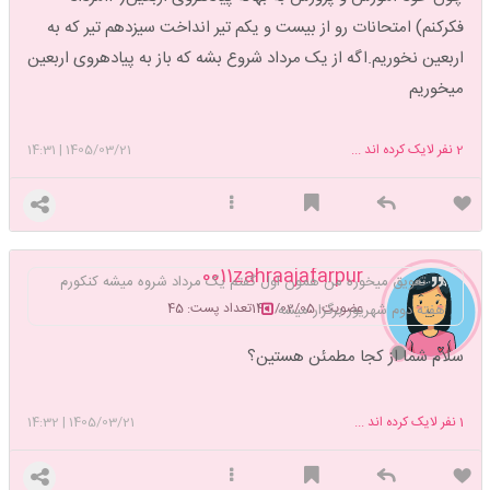
فکرکنم) امتحانات رو از بیست و یکم تیر انداخت سیزدهم تیر که به
اربعین نخوریم.اگه از یک مرداد شروع بشه که باز به پیادهروی اربعین
میخوریم
2
نفر لایک کرده اند ...
1405/03/21
|
14:31
0011zahraajafarpur
تعویق میخوره من همون اول گفتم یک مرداد شروه میشه کنکورم
عضویت: 1401/02/05
تعداد پست: 45
هفته دوم شهریور برگزار میشه
سلام شما از کجا مطمئن هستین؟
1
نفر لایک کرده اند ...
1405/03/21
|
14:32