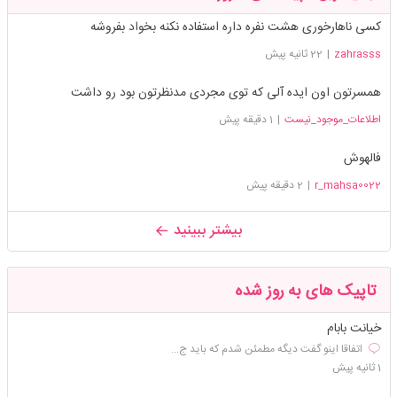
کسی ناهارخوری هشت نفره داره استفاده نکنه بخواد بفروشه
zahrasss
|
22 ثانیه پیش
همسرتون اون ایده آلی که توی مجردی مدنظرتون بود رو داشت
اطلاعات_موجود_نیست
|
1 دقیقه پیش
فالهوش
r_mahsa0022
|
2 دقیقه پیش
بیشتر ببینید
تاپیک های به روز شده
خیانت بابام
اتفاقا اینو گفت دیگه مطمئن شدم که باید ج...
1 ثانیه پیش