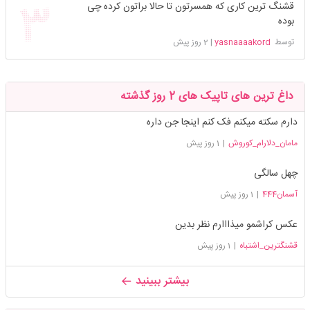
قشنگ ترین کاری که همسرتون تا حالا براتون کرده چی
بوده
توسط
yasnaaaakord
|
2 روز پیش
داغ ترین های تاپیک های 2 روز گذشته
دارم سکته میکنم فک کنم اینجا جن داره
مامان_دلارام_کوروش
|
1 روز پیش
چهل سالگی
آسمان444
|
1 روز پیش
عکس کراشمو میذااارم نظر بدین
قشنگترین_اشتباه
|
1 روز پیش
بیشتر ببینید