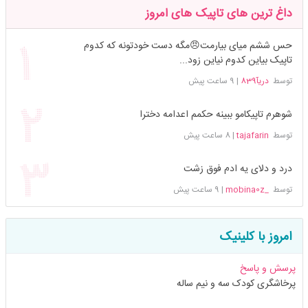
داغ ترین های تاپیک های امروز
حس ششم میای بیارمت😠مگه دست خودتونه که کدوم
تاپیک بیاین کدوم نیاین زود...
توسط
دریآ839
|
9 ساعت پیش
شوهرم تاپیکامو ببینه حکمم اعدامه دخترا
توسط
tajafarin
|
8 ساعت پیش
درد و دلای یه ادم فوق زشت
توسط
_mobina0z
|
9 ساعت پیش
امروز با کلینیک
پرسش و پاسخ
پرخاشگری کودک سه و نیم ساله