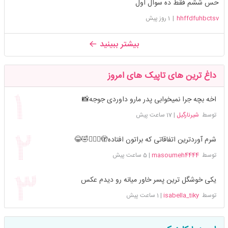
حس ششم فقط ده سوال اول
hhffdfuhbctsv
|
1 روز پیش
بیشتر ببینید
داغ ترین های تاپیک های امروز
اخه بچه جرا نمیخوابی پدر مارو داوردی جوجه📸
توسط
شیرنارگیل
|
17 ساعت پیش
شرم آوردترین اتفاقاتی که براتون افتاده🫣🤦🏻‍♀️🤣😂
توسط
masoumeh4444
|
5 ساعت پیش
یکی خوشگل ترین پسر خاور میانه رو دیدم عکس
توسط
isabella_tiky
|
1 ساعت پیش