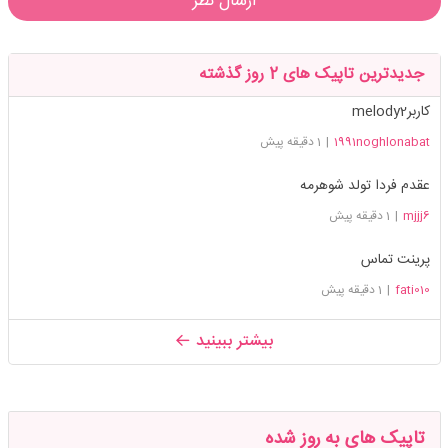
ارسال نظر
جدیدترین تاپیک های 2 روز گذشته
کاربرmelody2
1991noghlonabat
|
1 دقیقه پیش
عقدم فردا تولد شوهرمه
mjjj6
|
1 دقیقه پیش
پرینت تماس
fati010
|
1 دقیقه پیش
بیشتر ببینید
تاپیک های به روز شده