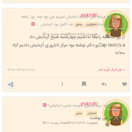
eskndri
عزیزم میشه بگی شرایط ازمایش اسپرم چی بود چند روز رابطه
نداشتید و اینکه هزینش چقدر شد کامل بود ازمایش ...
استارتر
مدیر
عضویت: 1402/01/28
تعداد پست: 1400
از روز یکشنبه رابطه نداشتیم چهارشنبه صبح آزمایش داد
Cap test/s.aرو دکتر نوشته بود مرکز ناباروری آزمایش دادیم آزاد
۲/۲۰۰
0
نفر لایک کرده اند ...
1405/03/21
|
14:17
eskndri
کجا باید بریم برامون بنویسه چنین ازمایشی؟
استارتر
مدیر
دکتر زنان من نوشت
عضویت: 1402/01/28
تعداد پست: 1400