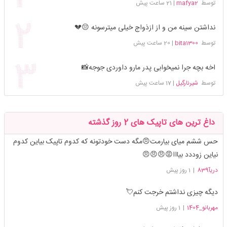
توسط
mafya2
|
21 ساعت پیش
نداشتن سینه من و از ازذواج خیلی میترسونه 😔💔
توسط
bita1300
|
20 ساعت پیش
اخه بچه جرا نمیخوابی پدر مارو داوردی جوجه📸
توسط
شیرنارگیل
|
17 ساعت پیش
داغ ترین های تاپیک های 2 روز گذشته
حس ششم میای بیارمت😠مگه دست خودتونه که کدوم تاپیک بیاین کدوم
نیاین زوددد بیااا😡😠😠😠
دریآ839
|
1 روز پیش
دیگه چیزی نداشتم خرجت کنم💘
مهربانو_1404
|
1 روز پیش