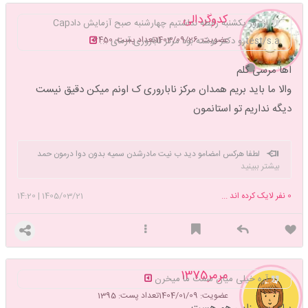
کدوگردالی
از روز یکشنبه رابطه نداشتیم چهارشنبه صبح آزمایش دادCap
عضویت: 1403/09/26
تعداد پست: 6450
test/s.aرو دکتر نوشته بود مرکز ناباروری آزمای ...
اها مرسی گلم
والا ما باید بریم همدان مرکز ناباروری ک اونم میکن دقیق نیست
دیگه نداریم تو استانمون
لطفا هرکس امضامو دید ب نیت مادرشدن سمیه بدون دوا درمون حمد
بیشتر ببینید
صلوات بخونه ممنون
0
نفر لایک کرده اند ...
1405/03/21
|
14:20
مرمر1375
آره خیلی میان سمت ما میخرن
عضویت: 1404/01/09
تعداد پست: 1395