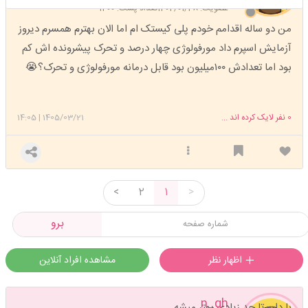
عضویت: 1402/01/28
تعداد پست: 1400
من دو ساله اقدامم خودم پلی کیستک ام اما الان بهترم همسرم دیروز
آزمایش اسپرم داد مورفولوژی چهار درصد و تحرک پیشرونده اش کم
بود اما تعدادش ۱۰۰میلیون بود قابل درمانه مورفولوژی و تحرک؟😭
0
نفر لایک کرده اند ...
1405/03/21
|
14:05
<
2
1
>
برو
اظهار نظر
مشاهده افراد آنلاین
n_gh
با دارو تا حد زیادی بهتر میشه