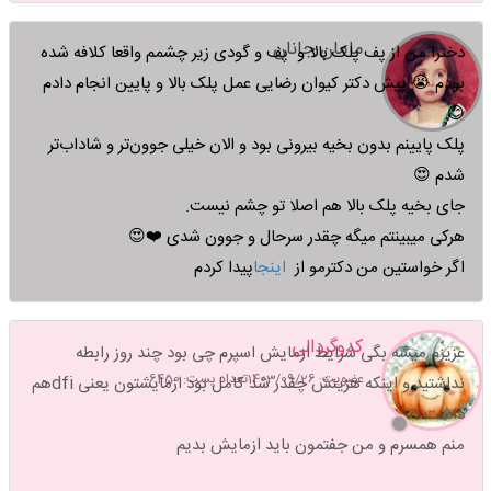
مامان جانان
دخترا من از پف پلک بالا و پف و گودی زیر چشمم واقعا کلافه شده
بودم 😭 پیش دکتر کیوان رضایی عمل پلک بالا و پایین انجام دادم
😊
پلک پایینم بدون بخیه بیرونی بود و الان خیلی جوون‌تر و شاداب‌تر
شدم 😍
جای بخیه پلک بالا هم اصلا تو چشم نیست.
هرکی میبینتم میگه چقدر سرحال و جوون شدی ❤️😍
اگر خواستین من دکترمو از
اینجا
پیدا کردم
کدوگردالی
عزیزم میشه بگی شرایط ازمایش اسپرم چی بود چند روز رابطه
عضویت: 1403/09/26
تعداد پست: 6450
نداشتید و اینکه هزینش چقدر شد کامل بود ازمایشتون یعنی dfiهم
داشت
منم همسرم و من جفتمون باید ازمایش بدیم