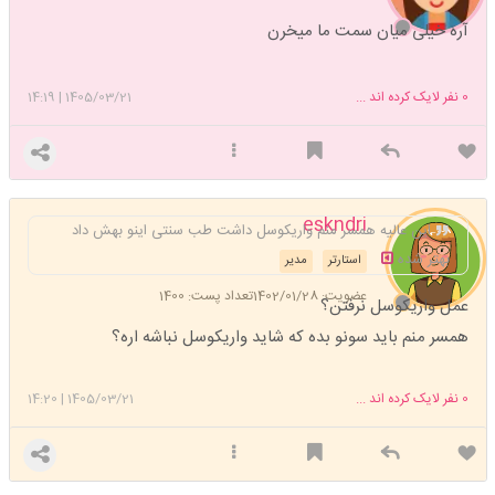
آره خیلی میان سمت ما میخرن
0
نفر لایک کرده اند ...
1405/03/21
|
14:19
eskndri
این عالیه همسر منم واریکوسل داشت طب سنتی اینو بهش داد
بهتر شده
استارتر
مدیر
عضویت: 1402/01/28
تعداد پست: 1400
عمل واریکوسل نرفتن؟
همسر منم باید سونو بده که شاید واریکوسل نباشه اره؟
0
نفر لایک کرده اند ...
1405/03/21
|
14:20