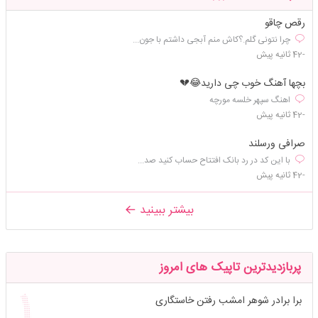
رقص چاقو
چرا نتونی گلم.؟کاش منم آبجی داشتم با جون...
-42 ثانیه پیش
بچها آهنگ خوب چی دارید😂💔
اهنگ سپهر خلسه مورچه
-42 ثانیه پیش
صرافی ورسلند
با این کد در رد بانک افتتاح حساب کنید صد...
-42 ثانیه پیش
بیشتر ببینید
پربازدیدترین تاپیک های امروز
برا برادر شوهر امشب رفتن خاستگاری