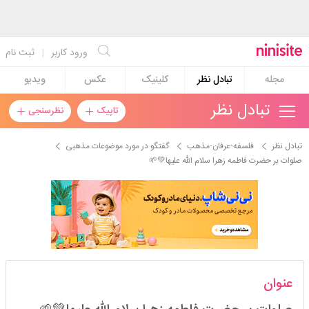
ورود کاربر
|
ثبت نام
مجله
تبادل نظر
کلینیک
عکس
ویدیو
تبادل نظر
تاپیک
نظرسنجی
تبادل نظر
فلسفه-عرفان-مذهب
گفتگو در مورد موضوعات مذهبی
صلوات بر حضرت فاطمه زهرا سلام الله علیها💚🌱
گل_پاییز_ام
عنوان
استارتر
مدیر