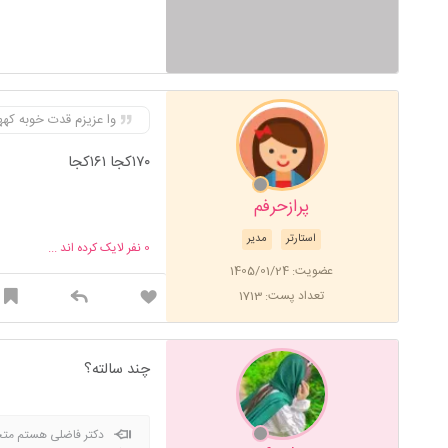
وا عزیزم قدت خوبه که
۱۷۰کجا ۱۶۱کجا
پرازحرفم
استارتر
مدیر
0
نفر لایک کرده اند ...
عضویت: 1405/01/24
تعداد پست: 1713
چند سالته؟