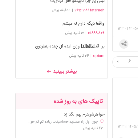
نینی یار چرا تاپیکمو قفل کردی🥲
2651386fatemeh
|
1 دقیقه پیش
واقعا دیگه دارم له میشم
13:40
|
1405
ni899809
|
17 ثانیه پیش
برا قد1️⃣6️⃣2️⃣ وزن ایده آل چنده بنظرتون
opium
|
24 ثانیه پیش
<
6
بیشتر ببینید
تاپیک های به روز شده
خواهرشوهرم بهم لگد زد
چون اول راه هستید حساسیتت زیاده کم کم خو...
13:41
|
1405/
-43 ثانیه پیش