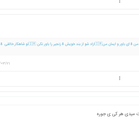
ایران من 🇮🇷ای جان من🌷ای باور و ایمان من🇮🇷ازاد شو از بند خویش🌷زنجیر را باور نکن 🇷
/03/21
دت میدی هر کی ی جوره