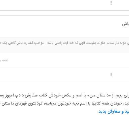
 خونه دار شدنم صلوات بفرست الهی که خدا ازت راضی باشه. . مواظب گفتارت باش گاهی یک ح
باد خواهد داد فقط بانوان نظر بدن با تشکر
03/21
رای بچم از «داستان من» با اسم و عکس خودش کتاب سفارش دادم، امروز رس
ید،
خوندن همه کتابها با اسم بچه خودتون مجانیه، کودکتون قهرمان داستان 
نید و سفارش بدید
.