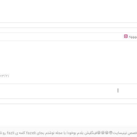
ههههه
03/21
دکتر فاضلی هستم متخصص نینیسایت😎😁😁