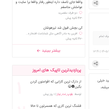
واقعا جای تاسف داره اینطور رفتار واقعا برا سایت و
عواملش متاسفم
دو طرف مقصرید
-43 ثانیه پیش
کی بچش قبول شد تیزهوشان
افرین به مادر اگاهی مثل شماباعث افتخار ه...
رف تمام
-42 ثانیه پیش
بیشتر ببینید
13:41
|
1405/
پربازدیدترین تاپیک های امروز
ید خیلی
از دارک ترین کارایی که اقوامتون کردن
بگین🌚😂
میشه،
توسط
بلوپ_نت_نیاز
|
1 روز پیش
قشنگ ترین کاری که همسرتون تا حالا