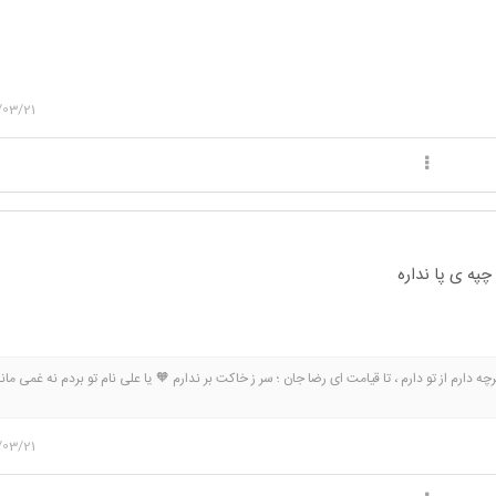
/03/21
په ی پا نداره
ه دارم از تو دارم ، تا قیامت ای رضا جان ؛ سر ز خاکت بر ندارم 🧡 یا علی نام تو بردم نه غمی ماند
ر ز عالمِ عشق ؛ که با خیال تو‌بودن چه عالمی دارد حُسین🫀
/03/21