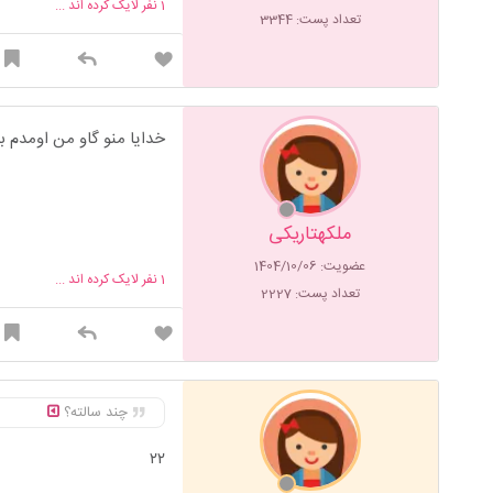
1
نفر لایک کرده اند ...
تعداد پست: 3344
خدایا منو گاو من اومدم باهات همدر
ملکهتاریکی
عضویت: 1404/10/06
1
نفر لایک کرده اند ...
تعداد پست: 2227
چند سالته؟
۲۲