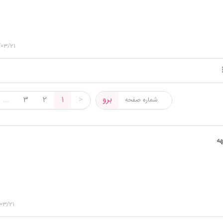
/03/21
برو
...
3
2
1
>
هه
03/21