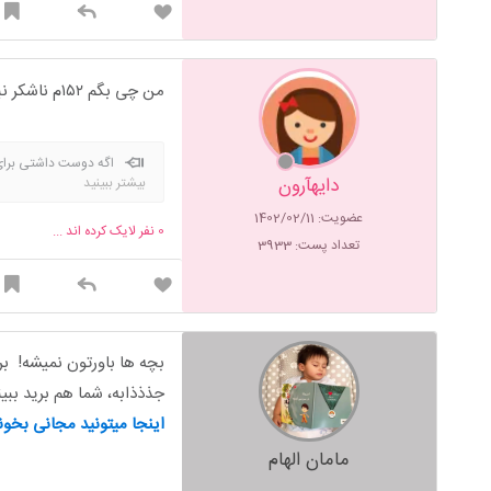
من چی بگم ۱۵۲م ناشکر نباش
اگه دوست داشتی برای
دایهآرون
بیشتر ببینید
آنچه که انجام داده ای را بر 
عضویت: 1402/02/11
0
نفر لایک کرده اند ...
تعداد پست: 3933
بچه ها باورتون نمیشه! ب
جذذذابه، شما هم برید ببین
اینجا میتونید مجانی بخو
مامان الهام