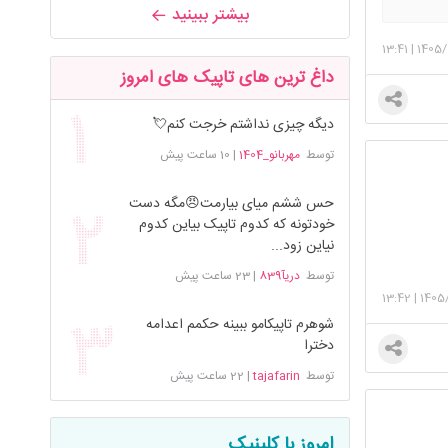
ویتت
بیشتر ببینید
13:41
|
1405/
داغ ترین های تاپیک های امروز
دیگه چیزی نداشتم خرجت کنم💘
توسط
مهربانو_1404
|
10 ساعت پیش
حس ششم میای بیارمت😠مگه دست
خودتونه که کدوم تاپیک بیاین کدوم
نیاین زود...
توسط
دریآ839
|
23 ساعت پیش
13:42
|
1405
شوهرم تاپیکامو ببینه حکمم اعدامه
دخترا
توسط
tajafarin
|
22 ساعت پیش
امروز با کلینیک