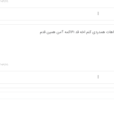
/03/21
دی کنم اخه قد ۱۶۱کمه ؟من همین قدم
/03/21