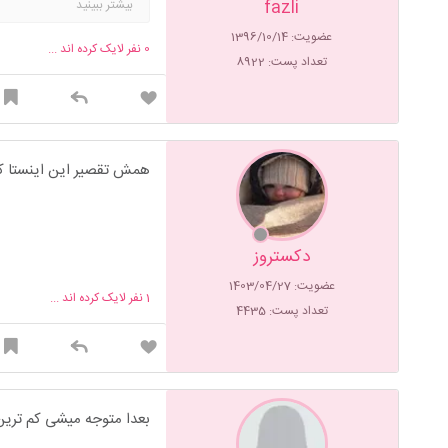
fazli
بیشتر ببینید
(با تشکر از دوست خوبم دکتر
بودن و بخاطرشون از خودت 
عضویت: 1396/10/14
0
نفر لایک کرده اند ...
تعداد پست: 8922
همش تقصیر این اینستا کث
دکستروز
عضویت: 1403/04/27
1
نفر لایک کرده اند ...
تعداد پست: 4435
بعدا متوجه میشی کم تری