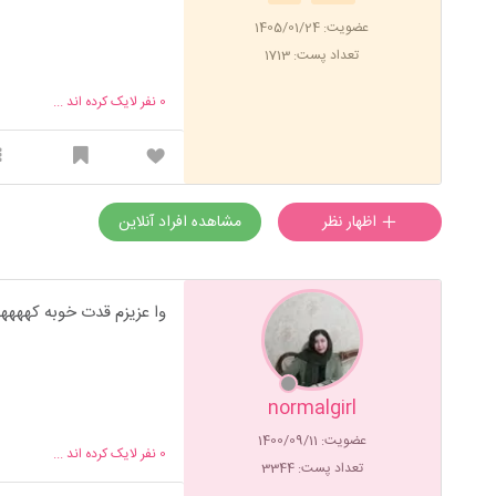
عضویت: 1405/01/24
تعداد پست: 1713
0
نفر لایک کرده اند ...
اظهار نظر
مشاهده افراد آنلاین
وا عزیزم قدت خوبه کهههه
normalgirl
عضویت: 1400/09/11
0
نفر لایک کرده اند ...
تعداد پست: 3344