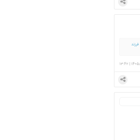
🇮تو شاهکار خالقی 🌷 فرزند
13:42
|
1405