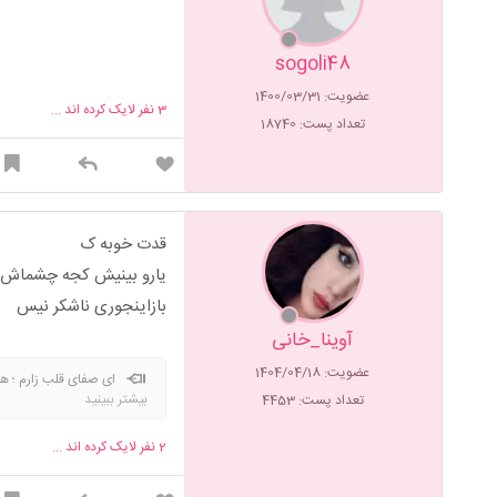
sogoli48
عضویت: 1400/03/31
3
نفر لایک کرده اند ...
تعداد پست: 18740
قدت خوبه ک
یارو بینیش کجه چشماش چ
بازاینجوری ناشکر نیس
آوینا_خانی
عضویت: 1404/04/18
ای صفای قلب زارم ؛ هرچ
بیشتر ببینید
تعداد پست: 4453
همّی: ) چه داند آنکه ندارد خب
2
نفر لایک کرده اند ...