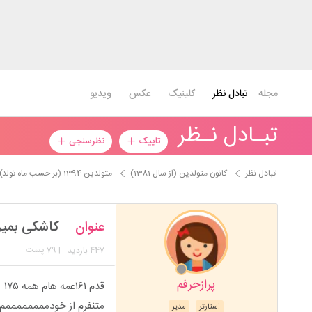
مجله
تبادل نظر
کلینیک
عکس
ویدیو
تبـادل نـظر
تاپیک
نظرسنجی
تبادل نظر
کانون متولدین (از سال 1381)
متولدین 1394 (بر حسب ماه تولد)
عنوان
کاشکی بمی
447
| 79 پست
بازدید
پرازحرفم
قدم ۱۶۱عمه هام همه ۱۷۵
متنفرم از خودممممممممم
استارتر
مدیر