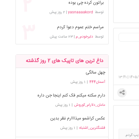
براتون کرده چی بوده
توسط
yasnaaaakord
|
2 روز پیش
مراسم ختم عموم دعوا کردم
توسط
دلبرخودم_م
|
23 ساعت پیش
داغ ترین های تاپیک های 2 روز گذشته
چهل سالگی
13:41
|
1405/
آسمان444
|
1 روز پیش
دارم سکته میکنم فک کنم اینجا جن داره
مامان_دلارام_کوروش
|
1 روز پیش
عکس کراشمو میذااارم نظر بدین
قشنگترین_اشتباه
|
1 روز پیش
😁فینگلیش بلدم بوخودا.با عجله نوشتم بجای fazeli کلمه ی fazli رو تایپ کردم.