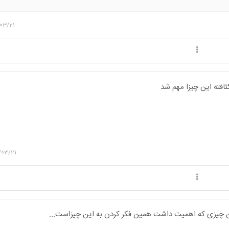
 فری بابت یادآوری غلط تایپی😄🌹) ***یه روزی به این نتیجه میرسی که همه ی کسایی که اول
گذشتی اولویتشون خودشون بودن نه تو💔***
03/21
افته این چیزا مهم شد
/03/21
ن چیزی که اهمیت داشت همین فکر کردن به این چیزاست...