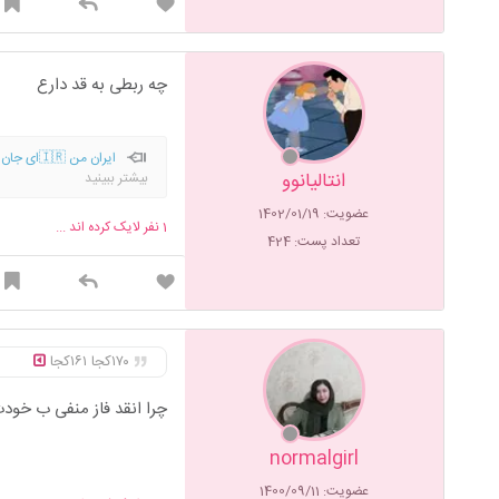
چه ربطی به قد دارع
انتالیانوو
بیشتر ببینید
ایران و جانفدای میهن ✌️🥲
عضویت: 1402/01/19
1
نفر لایک کرده اند ...
تعداد پست: 424
۱۷۰کجا ۱۶۱کجا
چرا انقد فاز منفی ب خو
normalgirl
عضویت: 1400/09/11